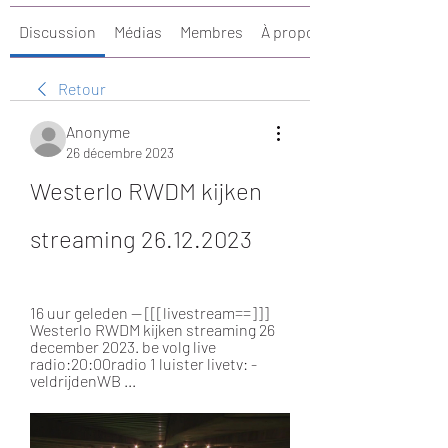
Discussion
Médias
Membres
À propos
Retour
Anonyme
26 décembre 2023
Westerlo RWDM kijken 
streaming 26.12.2023
16 uur geleden — [[[livestream==]]] 
Westerlo RWDM kijken streaming 26 
december 2023. be volg live 
radio:20:00radio 1 luister livetv: - 
veldrijdenWB ...