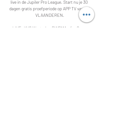
live in de Jupiler Pro League. Start nu je 30 
dagen gratis proefperiode op APP TV van TV 
VLAANDEREN.

LIVE: KVC Westerlo - RWDMAudio: Geen 
Ondertitels: Geen Enkel beschikbaar op TV 
Box filmcredit Betaal met uw Proximus-
aankooppincode Door uw aankooppincode 
in te voeren, wordt 1 filmcredit van uw 
filmcredits afgetrokken en accepteert u 
onze algemene voorwaarden. Door uw 
pincode in te voeren, wordt €%rentalCost% 
toegevoegd aan uw Proximus-factuur en 
accepteert u onze algemene voorwaarden. 

Westerlo Union Saint-Gilloise kijken stream 
29 oktober 2023 29 okt 2023 — Westerlo vs 
Union Saint-Gilloise - oktober 29, 2023 - Live 
streaming en tv-overzichten, Live 
tussenstanden, Nieuws en video's :: Live 
Soccer ...
