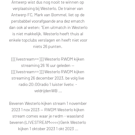
Antwerp wist dus nog nooit te winnen op 
verplaatsing bij Westerlo. De trainer van 
Antwerp FC, Mark van Bommel, liet op de 
persbabbel voorafgaande ana dez ematch 
dan ook al weten: “Een uitmatch in Westerlo 
is niet makkelijk. Westerlo heeft thuis al 
enkele topclubs verslagen en heeft niet voor 
niets 26 punten. 

[[[livestream==]]] Westerlo RWDM kijken 
streaming 26 16 uur geleden — 
[[[livestream==]]] Westerlo RWDM kijken 
streaming 26 december 2023. be volg live 
radio:20:00radio 1 luister livetv: - 
veldrijdenWB ...

Beveren Westerlo kijken stream 1 november 
2023 1 nov 2023 — RWDM Westerlo kijken 
stream comes waar je rwdm - waasland 
beveren (LIVESTREAM<<<<) Genk Westerlo 
kijken 1 oktober 2023 1 okt 2023 ...
