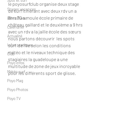
Spot et surf
le poyosurfclub organise deux stage 
Stages vacances
de surf itinérant avec deux rdv un a 
8hrs30 a moule école primaire de 
Bons Plans
château gaillard et le deuxième a 9 hrs 
Calendrier
avec un rdv a la jaille école des sœurs 
Actualité
nous partons découvrir  les spots 
Infos pratiques
surf  de l’ile selon les conditions 
météo et le niveaux technique des 
Club
stagiaires la guadeloupe a une 
Poyo infos
multitude de zone de jeux incroyable 
Météo surf
pour les différents sport de glisse.  
Poyo Mag
Poyo Photos
Poyo TV