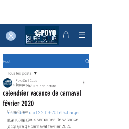
Post
Tous les posts
Poyo Surf CLub
Tous les posts
10 févr. 2020
1 min de lecture
calendrier vacance de carnaval
News Club
février 2020
Bodyboard
Compétition
calendrier surf 2 2019-20
Télécharger
pour ces deux semaines de vacance 
Manifestation
scolaire de carnaval février 2020 