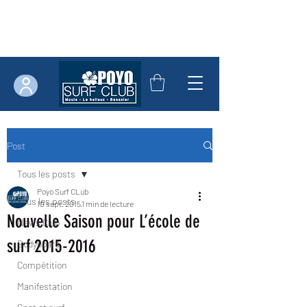
Post
Tous les posts
Poyo Surf CLub
Tous les posts
10 sept. 2015
1 min de lecture
Nouvelle Saison pour L’école de
News Club
surf 2015-2016
Bodyboard
Compétition
Manifestation