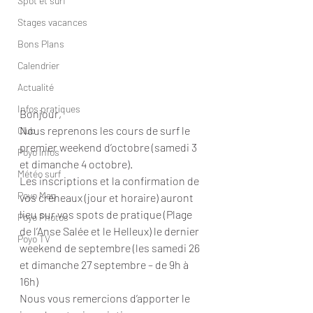
Spot et surf
Stages vacances
Bons Plans
Calendrier
Actualité
Infos pratiques
Bonjour, 
Nous reprenons les cours de surf le 
Club
premier weekend d’octobre (samedi 3 
Poyo infos
et dimanche 4 octobre).
Météo surf
Les inscriptions et la confirmation de 
Poyo Mag
vos créneaux (jour et horaire) auront 
lieu sur vos spots de pratique (Plage 
Poyo Photos
de l’Anse Salée et le Helleux) le dernier 
Poyo TV
weekend de septembre (les samedi 26 
et dimanche 27 septembre – de 9h à 
16h)
Nous vous remercions d’apporter le 