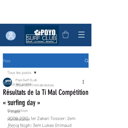
Post
Tous les posts
Poyo Surf CLub
Tous les posts
28 juin 2017
1 min de lecture
Résultats de la Ti Mal Compétition
News Club
« surfing day »
Bodyboard
Compétition
Finale
2009-2010: 1er Zakari Tossier; 2em 
Manifestation
Renia Noah; 3em Lukas Grimaud