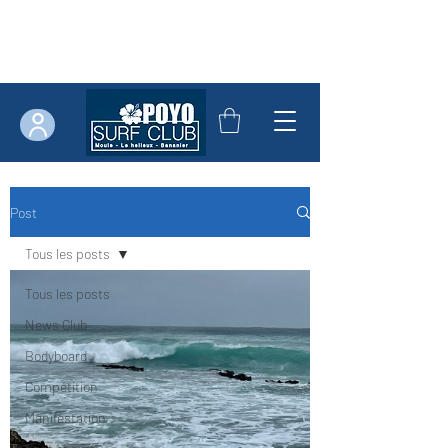
Post
Tous les posts
Tous les posts
News Club
Bodyboard
Compétition
Manifestation