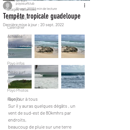
Spot et surf
poyosurfclub
19 sept. 2022
1 min de lecture
Stages vacances
Tempête tropicale guadeloupe
Bons Plans
Dernière mise à jour :
20 sept. 2022
Calendrier
Actualité
Infos pratiques
Club
Poyo infos
Météo surf
Poyo Mag
Poyo Photos
Bonjour à tous 
Poyo TV
Sur il y auras quelques dégâts , un 
vent de sud-est de 80kmhrs par 
endroits,
beaucoup de pluie sur une terre 