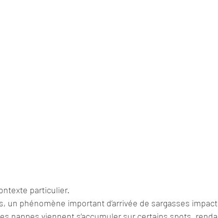
ntexte particulier.
s, un phénomène important d’arrivée de sargasses impacte l
 ces nappes viennent s’accumuler sur certains spots, rendan