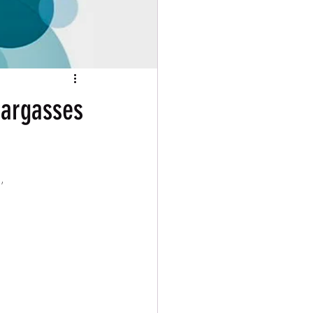
sargasses
, 