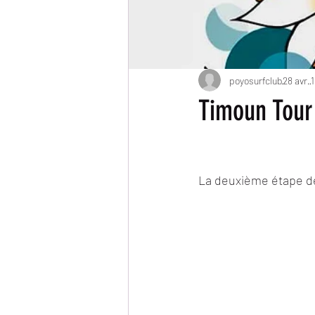
poyosurfclub
28 avr.
1
Timoun Tour 
La deuxième étape de