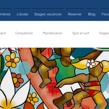
mbres
L'école
Stages vacances
Réserver
Blog
For
oard
Compétition
Manifestation
Spot et surf
Stages
 pratiques
Club
Poyo infos
Météo surf
Poyo Mag