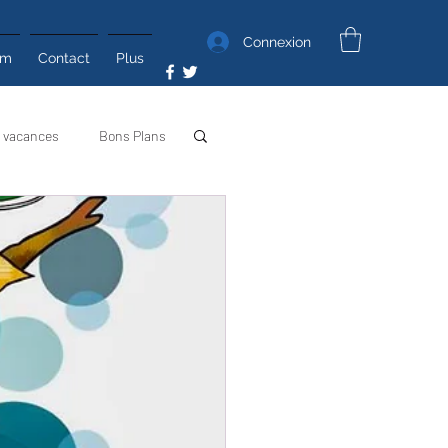
Connexion
um
Contact
Plus
 vacances
Bons Plans
Poyo Photos
Poyo TV