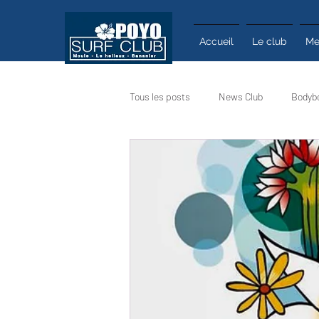
Accueil
Le club
Me
Tous les posts
News Club
Bodyb
Calendrier
Actualité
Infos