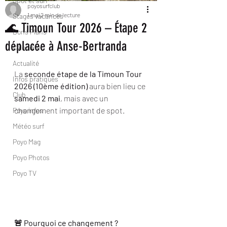
Spot et surf
poyosurfclub
1 mai
2 min de lecture
Stages vacances
🌊 Timoun Tour 2026 – Étape 2
Bons Plans
déplacée à Anse-Bertranda
Calendrier
Actualité
La 
seconde étape de la Timoun Tour 
Infos pratiques
2026 (10ème édition)
 aura bien lieu ce 
Club
samedi 2 mai
, mais avec un 
changement important de spot.
Poyo infos
Météo surf
Poyo Mag
Poyo Photos
Poyo TV
🚨 Pourquoi ce changement ?