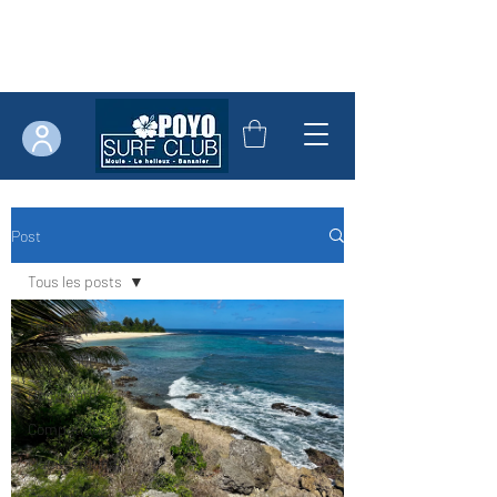
Post
Tous les posts
Tous les posts
News Club
Bodyboard
Compétition
Manifestation