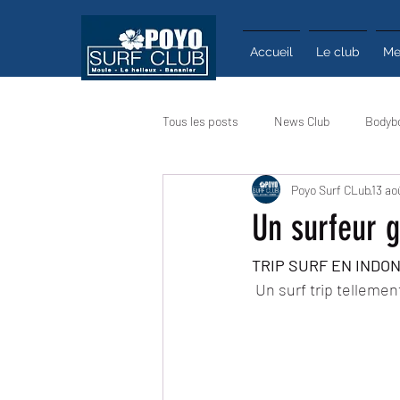
Accueil
Le club
Me
Tous les posts
News Club
Bodyb
Poyo Surf CLub
13 ao
Calendrier
Actualité
Infos
Un surfeur 
TRIP SURF EN INDO
Un surf trip tellement