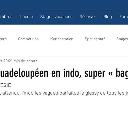
mbres
L'école
Stages vacances
Réserver
Blog
For
oard
Compétition
Manifestation
Spot et surf
Stages
ût 2012
1 min de lecture
 pratiques
Club
Poyo infos
Météo surf
Poyo Mag
guadeloupéen en indo, super « ba
NÉSIE
 attendu, l’indo les vagues parfaites le glassy de tous les j