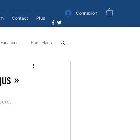
Connexion
um
Contact
Plus
 vacances
Bons Plans
Poyo Photos
Poyo TV
gus »
ours.