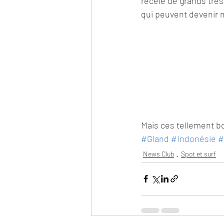
recèle de grands trés
qui peuvent devenir 
Mais ces tellement bon
#Gland
#Indonésie
#
News Club
Spot et surf