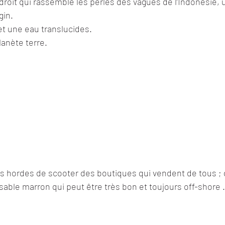
ndroit qui rassemble les perles des vagues de l’Indonésie, 
gin.
et une eau translucides.
lanète terre.
 des hordes de scooter des boutiques qui vendent de tous ;
able marron qui peut être très bon et toujours off-shore .