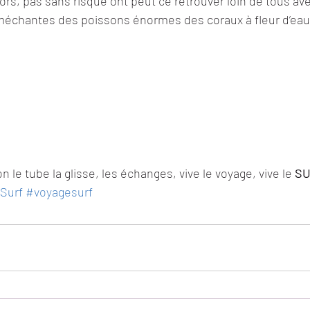
ors, pas sans risque ont peut ce retrouver loin de tous av
méchantes des poissons énormes des coraux à fleur d’eau
 le tube la glisse, les échanges, vive le voyage, vive le 
SU
Surf
#voyagesurf