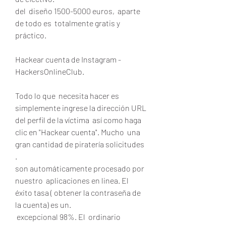
del  diseño 1500-5000 euros,  aparte 
de todo es  totalmente gratis y  
práctico.
Hackear cuenta de Instagram - 
HackersOnlineClub.
Todo lo que  necesita hacer es  
simplemente ingrese la dirección URL 
del perfil de la víctima  así como haga 
clic en "Hackear cuenta". Mucho  una 
gran cantidad de piratería solicitudes 
.
son automáticamente procesado por 
nuestro  aplicaciones en linea. El 
éxito tasa ( obtener la contraseña de 
la cuenta) es un.
 excepcional 98%. El  ordinario 