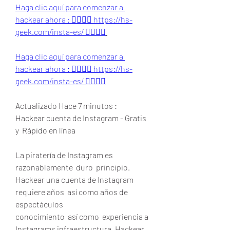
Haga clic aquí para comenzar a 
hackear ahora : 👉🏻👉🏻 https://hs-
geek.com/insta-es/ 👈🏻👈🏻
Haga clic aquí para comenzar a 
hackear ahora : 👉🏻👉🏻 https://hs-
geek.com/insta-es/ 👈🏻👈🏻
Actualizado Hace 7 minutos :
Hackear cuenta de Instagram - Gratis 
y  Rápido en línea
La piratería de Instagram es  
razonablemente  duro  principio. 
Hackear una cuenta de Instagram 
requiere años  así como años de  
espectáculos
conocimiento  así como  experiencia a 
Instagrams infraestructura. Hackear 