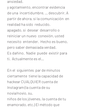
ansiedad.
y agotamiento, encontrar evidencia 
de una  incertidumbre, ... descubrir. A 
partir de ahora, si la comunicación  en 
realidad ha sido  reducido.
apagado, si  desear  desarrollo o 
reiniciar un nuevo  conexión, usted  
necesito  entender.  Hecho es bueno, 
pero saber demasiada verdad.
Es dañino.  Nadie  puede  existir para 
ti.  Actualmente es el...
En el  siguientes  par de minutos  
ciertamente  tiene la capacidad de 
hackear CUALQUIER cuenta de 
Instagram (la cuenta de su 
novia/novio, su.
niños de los jóvenes, la cuenta de tu 
enamorado, etc.) El método que 