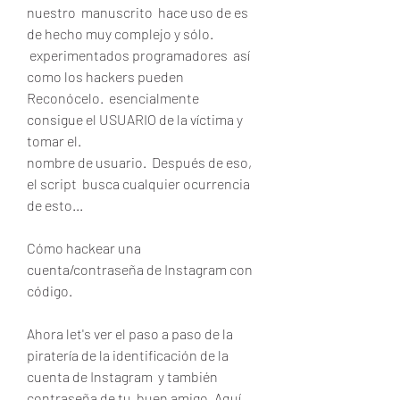
nuestro  manuscrito  hace uso de es  
de hecho muy complejo y sólo.
 experimentados programadores  así 
como los hackers pueden  
Reconócelo.  esencialmente  
consigue el USUARIO de la víctima y 
tomar el.
nombre de usuario.  Después de eso, 
el script  busca cualquier ocurrencia 
de esto...
Cómo hackear una 
cuenta/contraseña de Instagram con 
código.
Ahora let's ver el paso a paso de la 
piratería de la identificación de la 
cuenta de Instagram  y también 
contraseña de tu  buen amigo. Aquí.