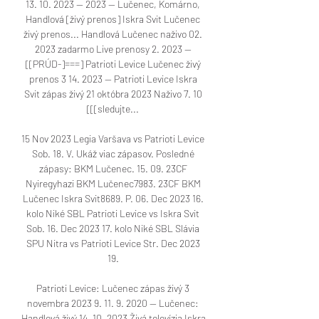
13. 10. 2023 — 2023 — Lučenec, Komárno, 
Handlová [živý prenos] Iskra Svit Lučenec 
živý prenos... Handlová Lučenec naživo 02. 
2023 zadarmo Live prenosy 2. 2023 — 
[[PRÚD-]===] Patrioti Levice Lučenec živý 
prenos 3 14. 2023 — Patrioti Levice Iskra 
Svit zápas živý 21 októbra 2023 Naživo 7. 10 
[[[sledujte... 

15 Nov 2023 Legia Varšava vs Patrioti Levice 
Sob. 18. V. Ukáž viac zápasov. Posledné 
zápasy: BKM Lučenec. 15. 09. 23CF 
Nyiregyhazi BKM Lučenec7983. 23CF BKM 
Lučenec Iskra Svit8689. P. 06. Dec 2023 16. 
kolo Niké SBL Patrioti Levice vs Iskra Svit 
Sob. 16. Dec 2023 17. kolo Niké SBL Slávia 
SPU Nitra vs Patrioti Levice Str. Dec 2023 
19. 

Patrioti Levice: Lučenec zápas živý 3 
novembra 2023 9. 11. 9. 2020 — Lučenec: 
Handlová živý 14. 10. 2023 Živá televízia Iskra 