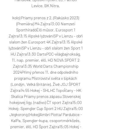
Levice. BK Nitra. 

kolo) Priamy prenos z 2. (Rakúsko 2023) 
(Premiéra) M4 Zajtra13:00 Nemzeti 
SporthíradóÉlő műsor. Eurosport 1 
Zajtra13:15 Alpské lyžováníSP v Lienzu – obří 
slalom žen Eurosport 4K Zajtra13:15 Alpské 
lyžováníSP v Lienzu – obří slalom žen Sport 1 
HU Zajtra13:30 DartsPDC-világbajnokság, 
11. nap, premier, élő, HD NOVA SPORT 2 
Zajtra13:35 World Darts Championship 
2024Přímý přenos 11. dne odpoledního 
programu Mistrovství světa v šipkách 
(Londýn, Velká Británie), Živě JOJ ŠPORT 
Zajtra14:55 Hokej - SHLHC Topoľčany - HK 
Skalica Priamy prenos zápasu Slovenskej 
hokejovej ligy. (naživo) ČT sport Zajtra15:00 
Hokej: Spengler Cup Sport 2 HU Zajtra15:00 
Jégkorong (Hokej)Ambri Piotta/ Pardubice - 
KalPa, Spengler-kupa, csoportmérkőzés, 
premier, élő, HD Šport Zajtra15:05 Hokej - 