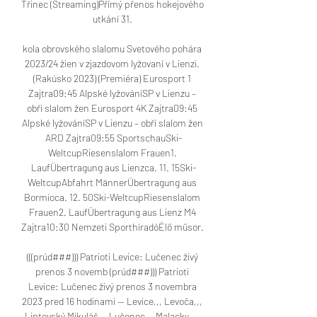
Třinec (Streaming)Přímý přenos hokejového 
utkání 31. 

kola obrovského slalomu Svetového pohára 
2023/24 žien v zjazdovom lyžovaní v Lienzi. 
(Rakúsko 2023) (Premiéra) Eurosport 1 
Zajtra09:45 Alpské lyžováníSP v Lienzu – 
obří slalom žen Eurosport 4K Zajtra09:45 
Alpské lyžováníSP v Lienzu – obří slalom žen 
ARD Zajtra09:55 SportschauSki-
WeltcupRiesenslalom Frauen1. 
LaufÜbertragung aus Lienzca. 11. 15Ski-
WeltcupAbfahrt MännerÜbertragung aus 
Bormioca. 12. 50Ski-WeltcupRiesenslalom 
Frauen2. LaufÜbertragung aus Lienz M4 
Zajtra10:30 Nemzeti SporthíradóÉlő műsor. 

(((prúd###))) Patrioti Levice: Lučenec živý 
prenos 3 novemb (prúd###))) Patrioti 
Levice: Lučenec živý prenos 3 novembra 
2023 pred 16 hodinami — Levice,,, Levoča,,, 
Liptovský Mikuláš,,, Lučenec,,, Malacky,... 