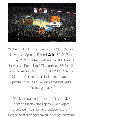
21. Sep 2023 Doma 1. kolo Niké SBL Patrioti 
Levice vs Spišskí Rytieri 📺 📊 89:74 Pon. 
25. Sep 2023 Vonku Kvalifikácia BCL Patrioti 
Levice vs Petrolina AEK Larnaca 66:74 – 2. 
kolo Niké SBL Voľno Str. Okt 2023 3. Niké 
SBL: Lučenec zvíťazil v Nitre, Levice si 
poradili s 11. 2023 — Basketbalisti BKM 
Lučenec vyhrali v 5. 

"Pelikáni" sa evidentne poučili z chýb z 
prvého finálového zápasu, vo svojom 
prostredí mali herne a bodovo navrch. 
Levice tentoraz zaostávali, po prvej štvrtine 