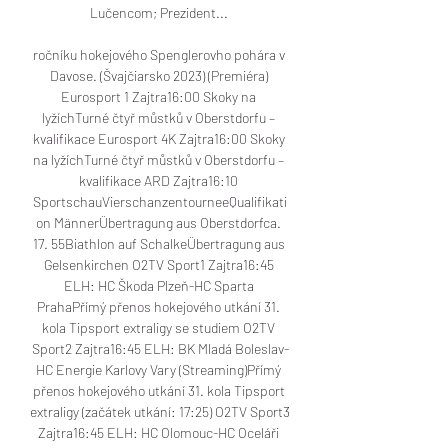
Lučencom; Prezident... 

ročníku hokejového Spenglerovho pohára v 
Davose. (Švajčiarsko 2023) (Premiéra) 
Eurosport 1 Zajtra16:00 Skoky na 
lyžíchTurné čtyř můstků v Oberstdorfu – 
kvalifikace Eurosport 4K Zajtra16:00 Skoky 
na lyžíchTurné čtyř můstků v Oberstdorfu – 
kvalifikace ARD Zajtra16:10 
SportschauVierschanzentourneeQualifikati
on MännerÜbertragung aus Oberstdorfca. 
17. 55Biathlon auf SchalkeÜbertragung aus 
Gelsenkirchen O2TV Sport1 Zajtra16:45 
ELH: HC Škoda Plzeň-HC Sparta 
PrahaPřímý přenos hokejového utkání 31. 
kola Tipsport extraligy se studiem O2TV 
Sport2 Zajtra16:45 ELH: BK Mladá Boleslav-
HC Energie Karlovy Vary (Streaming)Přímý 
přenos hokejového utkání 31. kola Tipsport 
extraligy (začátek utkání: 17:25) O2TV Sport3 
Zajtra16:45 ELH: HC Olomouc-HC Oceláři 