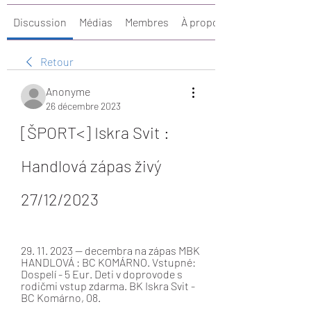
Discussion
Médias
Membres
À propos
Retour
Anonyme
26 décembre 2023
[ŠPORT<] Iskra Svit : 
Handlová zápas živý 
27/12/2023
29. 11. 2023 — decembra na zápas MBK 
HANDLOVÁ : BC KOMÁRNO. Vstupné: 
Dospelí - 5 Eur. Deti v doprovode s 
rodičmi vstup zdarma. BK Iskra Svit - 
BC Komárno, 08.