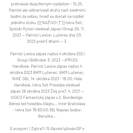
prehrávali dvojciferným rozdielom - 15:25. 
Patrioti ale odštartovali druhú časť siedmimi 
bodmi za sebou, hneď sa dostali na rozdiel 
jedného útoku. [[[NAŽIVO=]''']] Iskra Svit: 
Spišskí Rytieri sledovať zápas | Group 29. 11. 
2023 — Patrioti Levice: Lučenec živý 03. 
2023 pred 5 dňami — 3. 

Patrioti Levice zápas naživo 4 októbra 202 | 
Group | BeBroker 3. 2023 — (PRÚD) 
Handlová: Patrioti Levice zápas naživo 4 
októbra 2023 BKM Lučenec. BKM Lučenec. 
NIKÉ SBL 14. októbra 2023 - 18:00. Hala 
Handlová. Iskra Svit Prievidza sledovať 
zápas 28 októbra 2023 Živý pre7. 4. 2021 — 
VIDEO Fantastický zápas v 2. Bundeslige. 
Bénes bol hviezdou šlágru... Inter Bratislava 
- Iskra Svit 78:83 (43:38). Najviac bodov: 
Beručka... 

Eurosport 1 Zajtra11:15 Alpské lyžováníSP v 