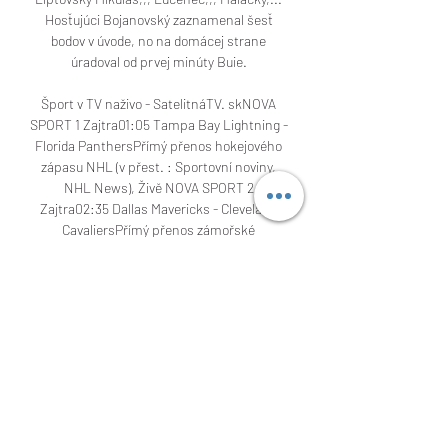
Hosťujúci Bojanovský zaznamenal šesť 
bodov v úvode, no na domácej strane 
úradoval od prvej minúty Buie. 

Šport v TV naživo - SatelitnáTV. skNOVA 
SPORT 1 Zajtra01:05 Tampa Bay Lightning - 
Florida PanthersPřímý přenos hokejového 
zápasu NHL (v přest. : Sportovní noviny, 
NHL News), Živě NOVA SPORT 2 
Zajtra02:35 Dallas Mavericks - Cleveland 
CavaliersPřímý přenos zámořské 
basketbalové ligy NBA, Živě. NOVA SPORT 1 
Zajtra04:05 Los Angeles Kings - San Jose 
SharksPřímý přenos hokejového zápasu 
NHL (v přest. : Sportovní noviny, NHL 
News), Živě M4 Zajtra07:30 Nemzeti 
SporthíradóÉlő műsor. Šport Zajtra09:30 
Zjazdové lyžovanie - Svetový pohárSP 
2023/24 (Lienz): ženy - obrovský slalom (1. 
kolo) Priamy prenos z 1. 
