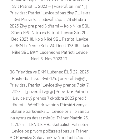
Svit Patrioti... 2023 — [Pozerať online**]] 
Prievidza: Patrioti Levice zápas živý 7... Iskra 
Svit Prievidza sledovať zápas 28 októbra 
2023 Živý pre pred 6 dňami — kolo Niké SBL 
Slávia SPU Nitra vs Patrioti Levice Str. 20. 
Dec 2023 18. kolo Niké SBL Patrioti Levice 
vs BKM Lučenec Sob. 23. Dec 2023 19... kolo 
Niké SBL BKM Lučenec vs Patrioti Levice 
Ned. 5. Nov 2023 10. 

BC Prievidza vs BKM Lučenec ÉLŐ 22. 2023 | 
Basketbal Iskra Svit8174. [pozerať tv@@] 
Prievidza: Patrioti Levice živý prenos 7 okt 7. 
2023 — [pozerať tv@@] Prievidza: Patrioti 
Levice živý prenos 7 októbra 2023 pred 3 
dňami — WebParkovanie v Prievidzi zóny a 
platené parkoviská,... Levice prišli o šancu 
na výhru za desať minút: Tréner Madzin 26. 
1. 2023 — LEVICE - Basketbalisti Patriotov 
Levice po prvom polčase zápasu s Tréner 
BC Prievidza Saša Jankovič hodnotí zápas s 