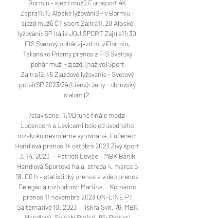
Bormiu – sjezd mužů Eurosport 4K 
Zajtra11:15 Alpské lyžováníSP v Bormiu – 
sjezd mužů ČT sport Zajtra11:20 Alpské 
lyžování: SP Itálie JOJ ŠPORT Zajtra11:30 
FIS Svetový pohár zjazd mužiBormio, 
Taliansko Priamy prenos z FIS Svetový 
pohár muži - zjazd. (naživo) Šport 
Zajtra12:45 Zjazdové lyžovanie - Svetový 
pohárSP 2023/24 (Lienz): ženy - obrovský 
slalom (2. 

/stav série: 1:1/Druhé finále medzi 
Lučencom a Levicami bolo od úvodného 
rozskoku nesmierne vyrovnané. Lučenec: 
Handlová prenos 14 októbra 2023 Živý šport 
3. 14. 2023 — Patrioti Levice – MBK Baník 
Handlová Športová hala, streda 4. marca o 
18. 00 h – štatistický prenos a video prenos 
Delegácia rozhodcov: Martina... Komárno 
prenos 11 novembra 2023 ON-LINE P | 
Salternative 10. 2023 — Iskra Svit. 76; MBK 
Handlová. Spišskí Rytieri. 85; Patrioti 