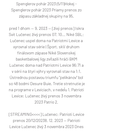
Spenglerov pohár 2023 (5/11)Hokej - 
Spenglerov pohár 2023 Priamy prenos zo 
zápasu základnej skupiny na 95. 

pred 1 dňom — 9. 2023 — [živý prenos] Iskra 
Svit Lučenec živý prenos 07. 10... Niké SBL: 
Lučenec uspel doma na Patriotmi Levice a 
vyrovnal stav série | Šport. skV druhom 
finálovom zápase Niké Slovenskej 
basketbalovej ligy zvíťazili hráči BKM 
Lučenec doma nad Patriotmi Levice 96:71 a 
v sérii na štyri výhry vyrovnali stav na 1:1. 
Ústrednou postavou triumfu "pelikánov" bol 
so 48 bodmi Desure Buie. Tretie stretnutie je 
na programe v Leviciach, v nedeľu 1. Patrioti 
Levice: Lučenec živý prenos 3 novembra 
2023 Patrio 2. 

[STREAMING<<<<] Lučenec: Patrioti Levice 
prenos 20/12/20238. 12. 2023 — Patrioti 
Levice Lučenec živý 3 novembra 2023 Dnes 