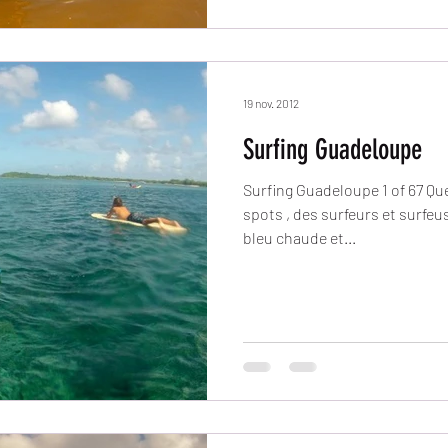
19 nov. 2012
Surfing Guadeloupe
Surfing Guadeloupe 1 of 67 Qu
spots , des surfeurs et surfe
bleu chaude et...