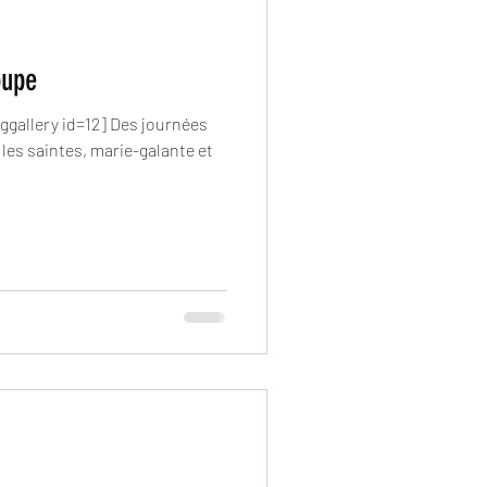
oupe
nggallery id=12] Des journées
es saintes, marie-galante et