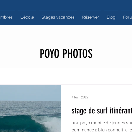
mbres
L'école
Stages vacances
Réserver
Blog
For
POYO PHOTOS
4 févr. 2022
stage de surf itinéran
une poyo mobile de jeunes sur
commence a bien connaitre le