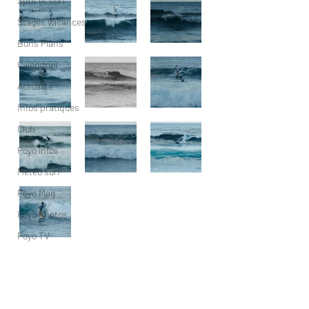
Spot et surf
Stages vacances
Bons Plans
Calendrier
Actualité
Infos pratiques
Club
Poyo infos
Météo surf
Poyo Mag
Poyo Photos
Poyo TV