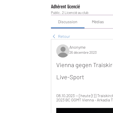
Adhérent licencié
Public
·
2 Licencié au club
Discussion
Médias
Retour
Anonyme
26 décembre 2023
Vienna gegen Traiskir
Live-Sport
08.10.2023 — [heute]!]] Traiskir
2023 BC GGMT Vienna - Arkadia Tr