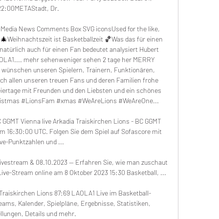
22:00METAStadt, Dr. 

 Media News Comments Box SVG iconsUsed for the like, 
🎄Weihnachtszeit ist Basketballzeit 🏀Was das für einen 
 natürlich auch für einen Fan bedeutet analysiert Hubert 
AOLA1.... mehr sehenweniger sehen 2 tage her MERRY 
nschen unseren Spielern, Trainern, Funktionären, 
auch allen unseren treuen Fans und deren Familien frohe 
iertage mit Freunden und den Liebsten und ein schönes 
istmas #LionsFam #xmas #WeAreLions #WeAreOne... 

 GGMT Vienna live Arkadia Traiskirchen Lions - BC GGMT 
um 16:30:00 UTC. Folgen Sie dem Spiel auf Sofascore mit 
ve-Punktzahlen und ...

ivestream & 08.10.2023 — Erfahren Sie, wie man zuschaut 
ve-Stream online am 8 Oktober 2023 15:30 Basketball, ...

 Traiskirchen Lions 87:69 LAOLA1 Live im Basketball-
eams, Kalender, Spielpläne, Ergebnisse, Statistiken, 
llungen, Details und mehr.
