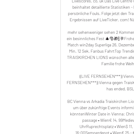
Livescores. co. uk Das Live Centre 
beinhaltet detaillierte Statistiken
persönliche Fouls. Folge jetzt den Tr
Ergebnissen auf LiveTicker. com! Näc
mehr sehenweniger sehen 2 Kommen
ein besinnliches Fest 🎄🎅🎁🍾🥂Froh
Match win2day Superliga 26. Dezember
Min. 12 Sek. Fanbus FahrtTop Tren
TRAISKIRCHEN LIONS wünschen allen
Familie frohe Weih
((LIVE FERNSEHEN***)) Vienna 
FERNSEHEN***)) Vienna gegen Traiski
has ended. BSL,
BC Vienna vs Arkadia Traiskirchen Li
um über zukünftige Events informi
könntenWinter Date in Vienna: Chri
passage • Wien€ 14, 99Medie
UhrRuprechtsplatz • Wien$ 11,
16:00Semperdepot • Wien€ 25 - € 