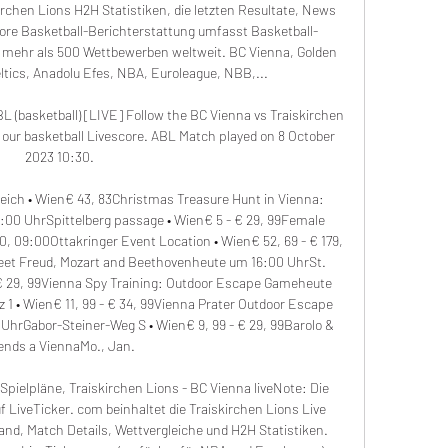
rchen Lions H2H Statistiken, die letzten Resultate, News 
ore Basketball-Berichterstattung umfasst Basketball-
mehr als 500 Wettbewerben weltweit. BC Vienna, Golden 
ltics, Anadolu Efes, NBA, Euroleague, NBB,... 

L (basketball) [LIVE] Follow the BC Vienna vs Traiskirchen 
 our basketball Livescore. ABL Match played on 8 October 
2023 10:30.

ich • Wien€ 43, 83Christmas Treasure Hunt in Vienna: 
00 UhrSpittelberg passage • Wien€ 5 - € 29, 99Female 
0, 09:00Ottakringer Event Location • Wien€ 52, 69 - € 179, 
et Freud, Mozart and Beethovenheute um 16:00 UhrSt. 
 € 29, 99Vienna Spy Training: Outdoor Escape Gameheute 
1 • Wien€ 11, 99 - € 34, 99Vienna Prater Outdoor Escape 
hrGabor-Steiner-Weg S • Wien€ 9, 99 - € 29, 99Barolo & 
ends a ViennaMo., Jan. 

Spielpläne, Traiskirchen Lions - BC Vienna liveNote: Die 
 LiveTicker. com beinhaltet die Traiskirchen Lions Live 
nd, Match Details, Wettvergleiche und H2H Statistiken. 