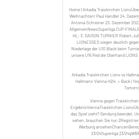
Home | Arkadia Traiskirchen LionsÜbe
Weihnachten! Paul Handler 24. Dez
Antonia Schreiner 23. Dezember 20
AllgemeinNewsSuperliga CUP-FINALE
HL: 3. SAISON TURNIER Robert Juli
LIONESSES siegen deutlich gegen 
Niederlage der U10 Black beim Turnie
unsere U16 Red die Oberhand LIONS
Arkadia Traiskirchen Lions vs Hallma
Hallmann Vienna H2H. « Back | Yester
Tomorrow
Vienna gegen Traiskirchen 
ErgebnisViennaTraiskirchen LionsÜbe
das Spiel sieht? Sendung beendet. U
sehen, brauchen Sie nur:2Registrie
Werbung ansehenChancenBerechn
23/24Superliga 23/24gWBP