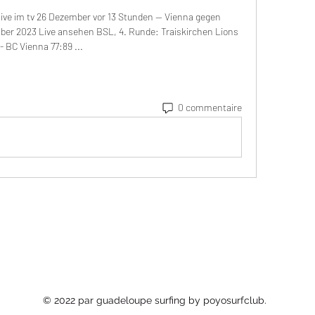
live im tv 26 Dezember vor 13 Stunden — Vienna gegen 
mber 2023 Live ansehen BSL, 4. Runde: Traiskirchen Lions 
- BC Vienna 77:89 ...
0 commentaire
© 2022 par guadeloupe surfing by poyosurfclub.