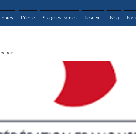
mbres
L'école
Stages vacances
Réserver
Blog
For
icencié