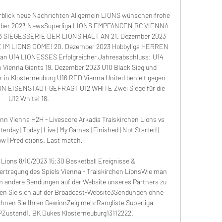
rblick neue Nachrichten Allgemein LIONS wünschen frohe 
ember 2023 NewsSuperliga LIONS EMPFANGEN BC VIENNA 
23 SIEGESSERIE DER LIONS HÄLT AN 21. Dezember 2023 
 IM LIONS DOME! 20. Dezember 2023 Hobbyliga HERREN 
an U14 LIONESSES Erfolgreicher Jahresabschluss: U14 
Vienna Giants 19. Dezember 2023 U10 Black Sieg und 
r in Klosterneuburg U16 RED Vienna United behielt gegen 
 IN EISENSTADT GEFRAGT U12 WHITE Zwei Siege für die 
U12 White! 18. 

nn Vienna H2H - Livescore Arkadia Traiskirchen Lions vs 
day | Today | Live | My Games | Finished | Not Started | 
 | Predictions. Last match.

Lions 8/10/2023 15:30 Basketball Ereignisse & 
rtragung des Spiels Vienna - Traiskirchen LionsWie man 
m andere Sendungen auf der Website unseres Partners zu 
ren Sie sich auf der Broadcast-Website3Sendungen ohne 
en Sie Ihren GewinnZeig mehrRangliste Superliga 
Zustand1. BK Dukes Klosterneuburg13112222. 
