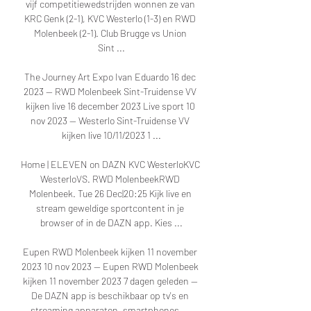
vijf competitiewedstrijden wonnen ze van 
KRC Genk (2-1), KVC Westerlo (1-3) en RWD 
Molenbeek (2-1). Club Brugge vs Union 
Sint ...

The Journey Art Expo Ivan Eduardo 16 dec 
2023 — RWD Molenbeek Sint-Truidense VV 
kijken live 16 december 2023 Live sport 10 
nov 2023 — Westerlo Sint-Truidense VV 
kijken live 10/11/2023 1 ...

Home | ELEVEN on DAZN KVC WesterloKVC 
WesterloVS. RWD MolenbeekRWD 
Molenbeek. Tue 26 Dec|20:25 Kijk live en 
stream geweldige sportcontent in je 
browser of in de DAZN app. Kies ...

Eupen RWD Molenbeek kijken 11 november 
2023 10 nov 2023 — Eupen RWD Molenbeek 
kijken 11 november 2023 7 dagen geleden — 
De DAZN app is beschikbaar op tv's en 
streaming apparaten, smartphones, ...
