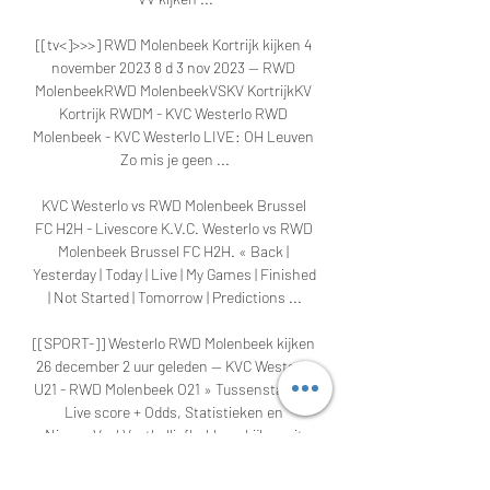
[[tv<]>>>] RWD Molenbeek Kortrijk kijken 4 
november 2023 8 d 3 nov 2023 — RWD 
MolenbeekRWD MolenbeekVSKV KortrijkKV 
Kortrijk RWDM - KVC Westerlo RWD 
Molenbeek - KVC Westerlo LIVE: OH Leuven 
Zo mis je geen ...

KVC Westerlo vs RWD Molenbeek Brussel 
FC H2H - Livescore K.V.C. Westerlo vs RWD 
Molenbeek Brussel FC H2H. « Back | 
Yesterday | Today | Live | My Games | Finished 
| Not Started | Tomorrow | Predictions ...

[[SPORT-]] Westerlo RWD Molenbeek kijken 
26 december 2 uur geleden — KVC Westerlo 
U21 - RWD Molenbeek O21 » Tussenstand & 
Live score + Odds, Statistieken en 
NieuwsVeel Voetballiefhebbers kijken uit 
naar de O21 ...
