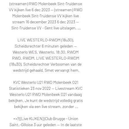
(streamen) RWD Molenbeek Sint-Truidense 
VV kijken live 6 dec 2023 — (streamen) RWD 
Molenbeek Sint-Truidense VV kijken live 
stream 16 december 2023 6 dec 2023 — 
Sint-Truidense VV - Gent live uitslagen, ...

LIVE WESTERLO-RWDM (18u30). 
Scheidsrechter 6 minuten geleden — 
Westerlo WES. Westerlo. 18:30. RWDM 
RWD. RWDM. LIVE WESTERLO-RWDM 
(18u30). Scheidsrechter Verboomen van de 
wedstrijd gehaald, Smet vervangt hem.

KVC Westerlo U21 RWD Molenbeek O21 
Statistieken 23 nov 2022 — Livestream KVC 
Westerlo U21 RWD Molenbeek O21 vandaag 
bekijken. Je kunt de wedstrijd volledig gratis 
bekijken via een live stream, zonder ...

+>?{{Live KIJKEN}}Club Brugge - Union 
Saint.-Gilloise 3 uur geleden — In de laatste 