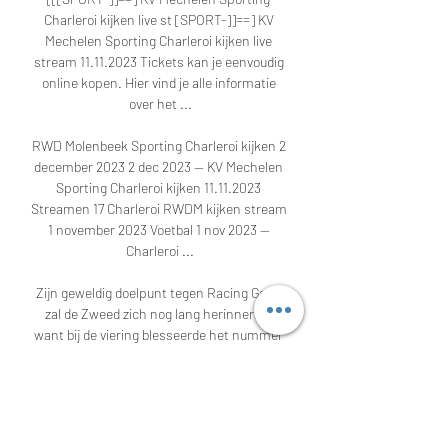
Charleroi kijken live st [SPORT-]]==] KV 
Mechelen Sporting Charleroi kijken live 
stream 11.11.2023 Tickets kan je eenvoudig 
online kopen. Hier vind je alle informatie 
over het ...

RWD Molenbeek Sporting Charleroi kijken 2 
december 2023 2 dec 2023 — KV Mechelen 
Sporting Charleroi kijken 11.11.2023 
Streamen 17 Charleroi RWDM kijken stream 
1 november 2023 Voetbal 1 nov 2023 — 
Charleroi ...

Zijn geweldig doelpunt tegen Racing Genk 
zal de Zweed zich nog lang herinneren, 
want bij de viering blesseerde het nummer 
20 van geelrood zich aan de knie. Een 
blessure die hem maanden aan de kant 
hield. Vanavond stond Engvall nog een keer 
in de basis en bedankte de coach met twee 
treffers. Gustav Engvall: " Voor mezelf is het 