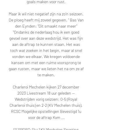
goals maken voor rust. 

Maar ik wil niet negatief zijn na zo’n seizoen. 
De ploeg heeft mij zoveel gegeven. " Bas Van 
den Eynden: "Dit smaakt naar meer" 
"Ondanks de nederlaag hou ik een goed 
gevoel over aan deze wedstrijd. Het was fijn 
aan de aftrap te kunnen staan. Het was 
toch wat zoeken in het begin, maar al snel 
vonden we elkaar. We kregen voldoende 
kansen om met een ruime voorsprong te 
gaan rusten, maar we lieten het na om ze af 
te maken. 

Charleroi Mechelen kijken 27 december 
2023 Livestream 18 uur geleden — 
Wedstrijden vorig seizoen: 0-5 (Royal 
Charleroi thuis) en 2-2 (KV Mechelen thuis). 
RCSC Mogelijke opstellingen Bevestigd 1u 
voor de aftrap Kvm ...

[[[SPORT-]]==] KV Mechelen Sporting 