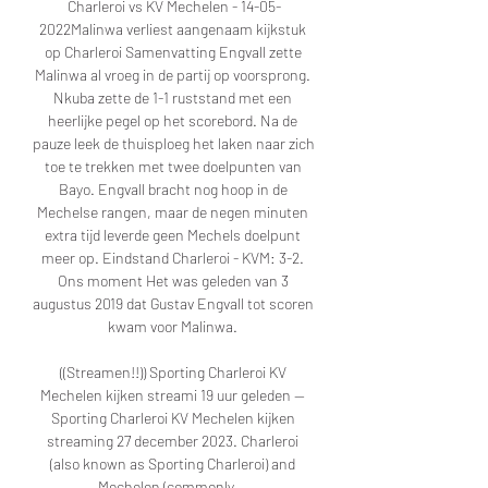
Charleroi vs KV Mechelen - 14-05-
2022Malinwa verliest aangenaam kijkstuk 
op Charleroi Samenvatting Engvall zette 
Malinwa al vroeg in de partij op voorsprong. 
Nkuba zette de 1-1 ruststand met een 
heerlijke pegel op het scorebord. Na de 
pauze leek de thuisploeg het laken naar zich 
toe te trekken met twee doelpunten van 
Bayo. Engvall bracht nog hoop in de 
Mechelse rangen, maar de negen minuten 
extra tijd leverde geen Mechels doelpunt 
meer op. Eindstand Charleroi - KVM: 3-2. 
Ons moment Het was geleden van 3 
augustus 2019 dat Gustav Engvall tot scoren 
kwam voor Malinwa. 

((Streamen!!)) Sporting Charleroi KV 
Mechelen kijken streami 19 uur geleden — 
Sporting Charleroi KV Mechelen kijken 
streaming 27 december 2023. Charleroi 
(also known as Sporting Charleroi) and 
Mechelen (commonly ...
