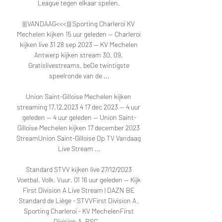
League tegen elkaar spelen. 

(((VANDAAG<<<))) Sporting Charleroi KV 
Mechelen kijken 15 uur geleden — Charleroi 
kijken live 31 28 sep 2023 — KV Mechelen 
Antwerp kijken stream 30. 09. 
Gratislivestreams. beDe twintigste 
speelronde van de ...

Union Saint-Gilloise Mechelen kijken 
streaming 17.12.2023 4 17 dec 2023 — 4 uur 
geleden — 4 uur geleden — Union Saint-
Gilloise Mechelen kijken 17 december 2023 
StreamUnion Saint-Gilloise Op TV Vandaag 
Live Stream ...

Standard STVV kijken live 27/12/2023 
Voetbal. Volk. Vuur. 01 16 uur geleden — Kijk 
First Division A Live Stream | DAZN BE 
Standard de Liège - STVVFirst Division A · 
Sporting Charleroi - KV MechelenFirst 
Division A · RSC ...
