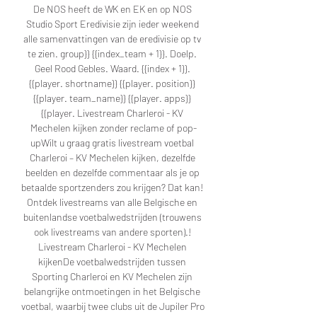
De NOS heeft de WK en EK en op NOS 
Studio Sport Eredivisie zijn ieder weekend 
alle samenvattingen van de eredivisie op tv 
te zien. group}} {{index_team + 1}}. Doelp. 
Geel Rood Gebles. Waard. {{index + 1}}. 
{{player. shortname}} {{player. position}} 
{{player. team_name}} {{player. apps}} 
{{player. Livestream Charleroi - KV 
Mechelen kijken zonder reclame of pop-
upWilt u graag gratis livestream voetbal 
Charleroi – KV Mechelen kijken, dezelfde 
beelden en dezelfde commentaar als je op 
betaalde sportzenders zou krijgen? Dat kan! 
Ontdek livestreams van alle Belgische en 
buitenlandse voetbalwedstrijden (trouwens 
ook livestreams van andere sporten).! 
Livestream Charleroi - KV Mechelen 
kijkenDe voetbalwedstrijden tussen 
Sporting Charleroi en KV Mechelen zijn 
belangrijke ontmoetingen in het Belgische 
voetbal, waarbij twee clubs uit de Jupiler Pro 