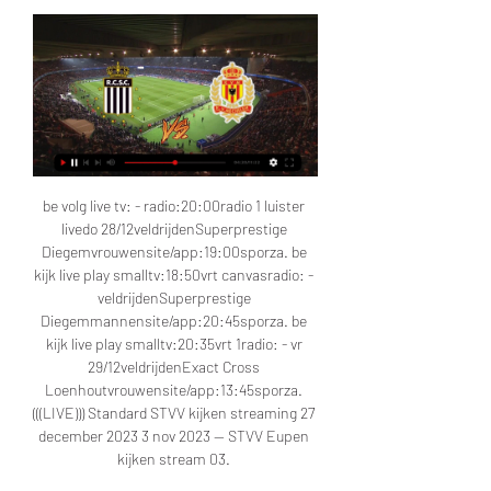
be volg live tv: - radio:20:00radio 1 luister 
livedo 28/12veldrijdenSuperprestige 
Diegemvrouwensite/app:19:00sporza. be 
kijk live play smalltv:18:50vrt canvasradio: - 
veldrijdenSuperprestige 
Diegemmannensite/app:20:45sporza. be 
kijk live play smalltv:20:35vrt 1radio: - vr 
29/12veldrijdenExact Cross 
Loenhoutvrouwensite/app:13:45sporza. 
(((LIVE))) Standard STVV kijken streaming 27 
december 2023 3 nov 2023 — STVV Eupen 
kijken stream 03. 
