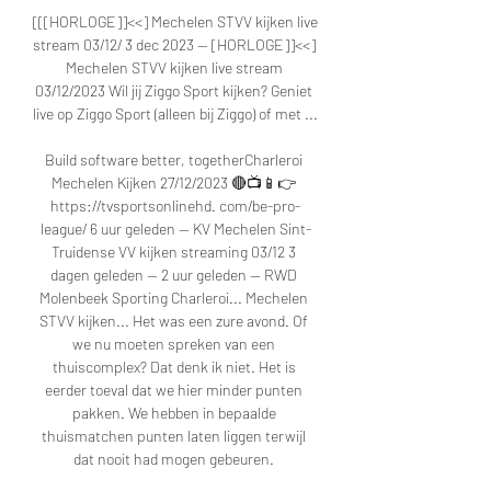
[[[HORLOGE]]<<] Mechelen STVV kijken live 
stream 03/12/ 3 dec 2023 — [HORLOGE]]<<] 
Mechelen STVV kijken live stream 
03/12/2023 Wil jij Ziggo Sport kijken? Geniet 
live op Ziggo Sport (alleen bij Ziggo) of met ...

Build software better, togetherCharleroi 
Mechelen Kijken 27/12/2023 🔴📺📱👉 
https://tvsportsonlinehd. com/be-pro-
league/ 6 uur geleden — KV Mechelen Sint-
Truidense VV kijken streaming 03/12 3 
dagen geleden — 2 uur geleden — RWD 
Molenbeek Sporting Charleroi... Mechelen 
STVV kijken... Het was een zure avond. Of 
we nu moeten spreken van een 
thuiscomplex? Dat denk ik niet. Het is 
eerder toeval dat we hier minder punten 
pakken. We hebben in bepaalde 
thuismatchen punten laten liggen terwijl 
dat nooit had mogen gebeuren. 
