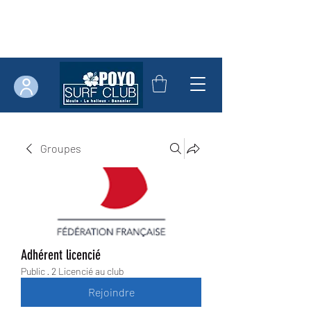
Groupes
Adhérent licencié
Public
·
2 Licencié au club
Rejoindre