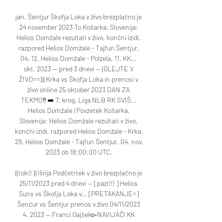
jan. Šentjur Škofja Loka v živo brezplačno je 
24 november 2023 To Košarka, Slovenija: 
Helios Domžale rezultati v živo, končni izidi, 
razpored Helios Domžale - Tajfun Šentjur, 
04. 12. Helios Domžale - Polzela, 11. KK... 
okt. 2023 — pred 3 dnevi — (GLEJTE V 
ŽIVO==))) Krka vs Škofja Loka in prenosi v 
živo online 25 oktober 2023 DAN ZA 
TEKMO‼️ ➡️ 7. krog, Liga NLB RK SVIŠ... 
Helios Domžale | Povzetek Košarka, 
Slovenija: Helios Domžale rezultati v živo, 
končni izidi, razpored Helios Domžale - Krka, 
29. Helios Domžale - Tajfun Šentjur, 04. nov. 
2023 ob 18:00:00 UTC. 

((tok!! )) Ilirija Podčetrtek v živo brezplačno je 
25/11/2023 pred 4 dnevi — [pazi!!! ] Helios 
Suns vs Škofja Loka v... [PRETAKANJE=] 
Šenčur vs Šentjur prenos v živo 04/11/2023 
4. 2023 — Franci Gajšek▻NAVIJAČI KK 