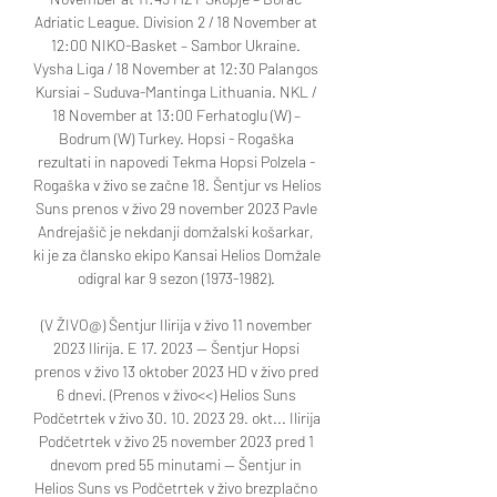
Adriatic League. Division 2 / 18 November at 
12:00 NIKO-Basket – Sambor Ukraine. 
Vysha Liga / 18 November at 12:30 Palangos 
Kursiai – Suduva-Mantinga Lithuania. NKL / 
18 November at 13:00 Ferhatoglu (W) – 
Bodrum (W) Turkey. Hopsi - Rogaška 
rezultati in napovedi Tekma Hopsi Polzela - 
Rogaška v živo se začne 18. Šentjur vs Helios 
Suns prenos v živo 29 november 2023 Pavle 
Andrejašič je nekdanji domžalski košarkar, 
ki je za člansko ekipo Kansai Helios Domžale 
odigral kar 9 sezon (1973-1982). 

(V ŽIVO@) Šentjur Ilirija v živo 11 november 
2023 Ilirija. E 17. 2023 — Šentjur Hopsi 
prenos v živo 13 oktober 2023 HD v živo pred 
6 dnevi. (Prenos v živo<<) Helios Suns 
Podčetrtek v živo 30. 10. 2023 29. okt... Ilirija 
Podčetrtek v živo 25 november 2023 pred 1 
dnevom pred 55 minutami — Šentjur in 
Helios Suns vs Podčetrtek v živo brezplačno 