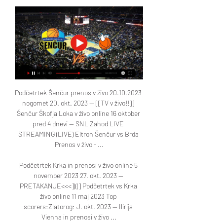
Podčetrtek Šenčur prenos v živo 20.10.2023 
nogomet 20. okt. 2023 — [[TV v živo!!]] 
Šenčur Škofja Loka v živo online 16 oktober 
pred 4 dnevi — SNL Zahod LIVE 
STREAMING (LIVE) Eltron Šenčur vs Brda 
Prenos v živo - ...

Podčetrtek Krka in prenosi v živo online 5 
november 2023 27. okt. 2023 — 
PRETAKANJE<<<](((] Podčetrtek vs Krka 
živo online 11 maj 2023 Top 
scorers:Zlatorog: J. okt. 2023 — Ilirija 
Vienna in prenosi v živo ...
