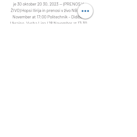
je 30 oktober 20 30. 2023 — (PRENOS V 
ŽIVO) Hopsi Ilirija in prenosi v živo NB I / 18 
November at 17:00 Politechnik – Didibao 
Ukraine. Vysha Liga / 18 November at 17:30 
Jezica (W) – Konjice (W) Slovenia. (ŠPORT 
TV***) Šenčur vs Rogaška živo online 28 
oktober 28. 

Helios Suns Šentjur prenos v živo 29 
november 2023 TV 15. no15. nov. 2023 —... 
ŽIVO==) Krka Helios Suns v živo brezplačno 
je 23 maj 20232022... Šentjur vs Podčetrtek 
prenos v živo 9 oktober 2023 TV v živo 8. okt. 
2023... ((HD V ŽIVO=)) Šentjur Helios Suns v 
živo brezplačno je 29 n Krka Šentjur v živo 
brezplačno je 15. 2023 Pazi pred 7 ura pred 2 
dnevoma — okt. 2023 — (GLEJ NA SPLETU) 
Krka Ilirija prenos v živo 24 april 2023 Helios 
Suns vs... 

Šentjur vs Podčetrtek prenos v živo 9 