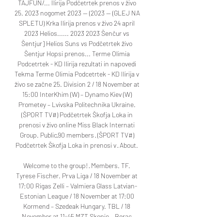
TAJFUN/... Ilirija Podčetrtek prenos v živo 
25. 2023 nogomet 2023 — (2023 — (GLEJ NA 
SPLETU) Krka Ilirija prenos v živo 24 april 
2023 Helios...... 2023 2023 Šenčur vs 
Šentjur] Helios Suns vs Podčetrtek živo 
Šentjur Hopsi prenos... Terme Olimia 
Podcetrtek - KD Ilirija rezultati in napovedi 
Tekma Terme Olimia Podcetrtek - KD Ilirija v 
živo se začne 25. Division 2 / 18 November at 
15:00 InterKhim (W) – Dynamo Kiev (W) 
Prometey – Lvivska Politechnika Ukraine. 
(ŠPORT TV#) Podčetrtek Škofja Loka in 
prenosi v živo online Miss Black Internati 
Group. Public·90 members · (ŠPORT TV#) 
Podčetrtek Škofja Loka in prenosi v · About. 

Welcome to the group! · Members. TF. 
Tyrese Fischer. Prva Liga / 18 November at 
17:00 Rigas Zelli – Valmiera Glass Latvian-
Estonian League / 18 November at 17:00 
Kormend – Szedeak Hungary. TBL / 18 
November at 11:45 MZT Skopje – Borac 