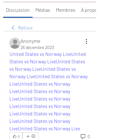
Discussion
Médias
Membres
À propos
Retour
Anonyme
26 décembre 2023
United States vs Norway Live
United 
States vs Norway Live
United States 
vs Norway Live
United States vs 
Norway Live
United States vs Norway 
Live
United States vs Norway 
Live
United States vs Norway 
Live
United States vs Norway 
Live
United States vs Norway 
Live
United States vs Norway 
Live
United States vs Norway 
Live
United States vs Norway Live
0
0