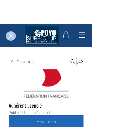
Groupes
Adhérent licencié
Public
·
2 Licencié au club
Rejoindre