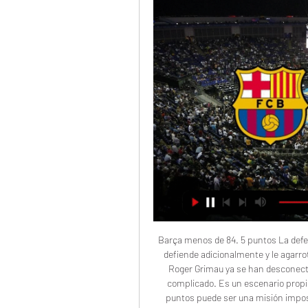
Barça menos de 84. 5 puntos La defensa cajista es de las más exigentes, la grada del Carpena defiende adicionalmente y le agarrota el brazo al tirador más experimentado. Los pupilos de Roger Grimau ya se han desconectado en varios partidos donde se le ha puesto el partido complicado. Es un escenario propicio a la desconexión catalana, por lo que superar los 84 puntos puede ser una misión imposible. Unicaja ganador Q1 Al Carpena le gusta dominar el partido desde el salto inicial, los de Ibon Navarro salen al 200% desde el calentamiento y suelen dominar el primer cuarto de forma clara. 

No depende de sí mismo, tiene que ganarle primero al Baxi Manresa y después esperar que el Betis, sin Shannon Evans, pueda derrotar al Tenerife en el Santiago Martín. No obstante, más allá del torneo de Badalona, el equipo cajista buscará un triunfo en el Nou Congost que le permita cerrar la primera vuelta de la Liga Endesa con un balance de 12 victorias y 5 derrotas. Unicaja - Manresa (Sábado, 18:00) El Baxi Manresa procurará este sábado (18:00 horas) en el Martín Carpena dar la sorpresa frente al Unicaja Málaga, que amontona 7 victorias sucesivas en la Liga Endesa. 

Nottingham - Everton (Sábado, 18:30) Nottingham Forest y Everton se encaran mañana, desde las 18:30, en el estadio City Ground. El partido corresponde a la data 14 del campeonato Inglaterra - Premier League 2023-2024. Girona - Andorra (Sábado, 20:45) El MoraBanc Andorra, con 4 derrotas sucesivas, precisa romper el sábado (20. 45 horas) la activa negativa sino más bien desea acrecentar la ansiedad. Tenerife - Obradoiro (Sábado, 20:45) Bien harían los apasionados que el sábado asistan al Santiago Martín en no fijar plan alguno a una hora específica para tras el choque entre el Lenovo Tenerife y el Obradoiro. TIROALPALO. ORG - DirectoGirona - Valencia (Sábado, 14:00) Como una parte de la Jornada 15 de LaLiga EA Sports 2023-2024, el Girona y el Valencia se encararán en el Estadio Municipal de Montilivi el próximo día sábado. 

Apuestas y pronóstico Unicaja – Basquet Manresa Últimos resultados Unicaja – Basquet Manresa EQUIPOSGEPpuntos Unicaja Basquet Manresa3291-91Ganados-Empatados-Perdidos Historial reciente Unicaja – Basquet Manresa Datos claves para tus apuestas y pronóstico Unicaja – Basquet Manresa El Unicaja Málaga ha logrado anotar 87 puntos o más en cuatro de los últimos cinco partidos que ha jugado en su cancha en la Liga Endesa. 

Barcelona vs Unicaja en los Playoffs ACB: fecha, hora, canal, TV y dónde ver online las semifinales de la Liga Endesa | DAZN News ESBarcelona y Unicaja se miden en la serie de semifinales de los playoffs de la ACB 2022/2023. Los blaugranas, con factor cancha a favor tras ser primeros en la fase regular, vencieron 2-0 al Valencia Basket en cuartos. Por su parte, los malagueños también se impusieron por la vía rápida, eliminando al Lenovo Tenerife. En este artículo te vamos a contar cómo ver online y en HD el partido entre Barcelona y Unicaja. Lee más | Todos los campeones de la ACB Unicaja vs Barcelona: fecha, hora y dónde se juegan los partidos (Getty Images) Las semifinales de la ACB entre Unicaja vs Barcelona se juegan al mejor de cinco y tienen este calendario: Partido 1: Barcelona 84-81 Unicaja Partido 2: Barcelona 79-88 Unicaja Partido 3: Unicaja vs Barcelona, en el José María Martín Carpena el domingo 11 de junio a las 18:30 Partido 4 (si fuera necesario): Unicaja vs Barcelona, en el José María Martín Carpena el martes 13 de junio a las 21:00 Partido 5 (si fuera necesario): Barcelona vs Unicaja, en el Palau Blaugrana el jueves 15 de junio a las 22:00. 

Al inicio del segundo cuarto la tónica fue muy similar, y los locales llegaron a gozar de hasta 23 puntos de renta (42-19). En los diez últimos minutos los visitantes consiguieron situarse a sólo cinco puntos (71-66) pese al desacierto desde el tiro libre, pero a continuación apareció la figura del exmanresano Chima Moneke, que lideró unos v