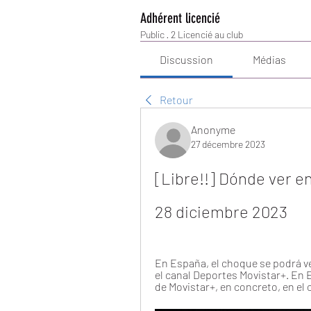
Adhérent licencié
Public
·
2 Licencié au club
Discussion
Médias
Retour
Anonyme
27 décembre 2023
[Libre!!] Dónde ver en
28 diciembre 2023
En España, el choque se podrá ver
el canal Deportes Movistar+. En E
de Movistar+, en concreto, en el 