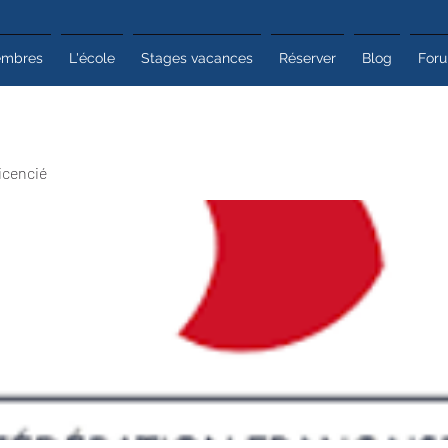
mbres
L'école
Stages vacances
Réserver
Blog
For
icencié