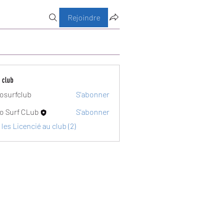
Rejoindre
 club
osurfclub
S'abonner
club
o Surf CLub
S'abonner
 les Licencié au club (2)