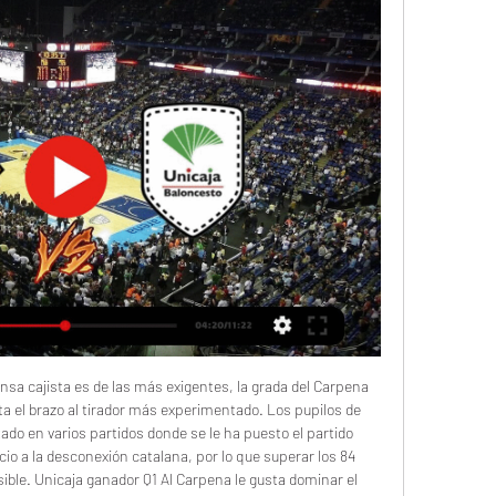
ascos muy acertados hacia la victoria, pese a los triples finales de Travanté y Dani García. 

Real Madrid - Granada (Sábado, 18:30) Prosigue la plaga de lesiones en el Real Madrid y en consecuencia asimismo lo hacen las convocatorias cortas en las que aparecen una nómina infrecuente de canteranos blancos que asisten a la llamada de Ancelotti para asistir al equipo. Zaragoza - Leganés (Sábado, 18:30) Nueva ocasión del Real Zaragoza para romper la pésima ráfaga de resultados que arrastra. Fue el inicio de un 0-7 que dio inicio a un intercambio de liderato constante en el marcador. Proseguía dominando el Unicaja, que superaba la decena de diferencia tras canasta de Tyler Kalinoski (15-26). Tímidamente recortaba el cuadro local, pero la irrupción de Osetkowski disparaba aún más la ventaja (23-44), llegándose al descanso con veinte de diferencia (26-46). Finalmente, el encuentro se cerró con victoria por 43 a 67. 

La temporada de Unicaja, hasta la fecha, es de sobresaliente. Ya ha logrado el primer objetivo del curso, clasificarse para la siguiente ronda de la BCL como primero de grupo y, además, pese a ser anfitrión, ha conseguido el billete por méritos propios, y como cabeza de serie, para la Copa del Rey del Martín Carpena del próximo mes de febrero. Los de Ibon Navarro están de dulce, van cada vez a más y ahora están disposición de batir este miércoles un récord histórico, el de 11 victorias consecutivas en ACB, si consiguen doblegar al Barça, pondrían una nueva cota máxima en competición liguera. El morbo del partido, más que el record que está al alcance de la mano, está la vuelta a casa de Darío Brizuela. 

Bayern - Unión Berlín (Sábado, 15:30) El sábado próximo a las 15:30 hora local se va a jugar el partido de la decimotercera jornada de la Bundesliga, el que va a medir a Bayern y a Union Berlín en el Allianz Arena. Arsenal - Wolves (Sábado, 16:00) El sábado próximo 2 de diciembre a las 16:00 horas el Arsenal deberá percibir la visita del Wolverhampton para encarar la décimo cuarta jornada de la Premier league. Brentford - Luton (Sábado, 16:00) Brentford recibe este sábado a las 16:00 la visita de Luton en el Brentford Community Stadium a lo largo de su decimocuarto encuentro en la Premier League. Athletic - Rayo Vallecano (Sábado, 16:15) Como una parte de la Jornada 15 de LaLiga EA Sports 2023-2024, el Athletic Club y el Rayo Vallecano se encararán en San Mamés el próximo día sábado. Cartagena - Sporting (Sábado, 16:15) El Cartagena va a recibir mañana al Sporting de Gijón, que brincará al campo del colista en puestos de ascenso directo mas en pos de una victoria que se le ha resistido en las dos últimos choques jornadas, igual que a su contrincante desde hace 13 jornadas. 

En este partido, volverá a hacerlo, por muy Barça que sea el rival. Nota: las cuotas para el partido están actualizadas en el momento de publicación de este artículo. Solobasket recomienda revisar el pronóstico del partido y sus cuotas antes de iniciar alguna apuesta. Estadística y últimos partidos entre Unicaja y FC Barcelona de baloncesto El Barça evidenció un gran acierto en ataque y doblegó al Unicaja, en el partido definitivo de la semifinal de la pasada Liga Endesa, con parcial un demoledor 4-22 en la segunda parte. 

Eldense - Tenerife (Sábado, 16:15) El Eldense, tras caer el pasado lunes en Gijón frente al Sporting y ver rota una enorme ráfaga de resultados, encara este sábado un duelo directo en la parte media-alta de la clasificación en el Nuevo Pepico Amat (16. 15 horas) frente al Tenerife, que llega de sumar un empate. Cuándo y dónde ver por TV el Baxi Manresa-Unicaja de la Liga EndesaEl Unicaja visita este sábado el Nou Congost. ACBPHOTO El Unicaja se juega este sábado ser cabeza de serie en la Copa del Rey. 

Para el escolta blaugrana será su primer retorno a Málaga para enfrentarse a su ex equipo, el jugador ha manifestado que “tengo muchas ganas de ver a muchas personas conocidas, pero, bueno, también con muchas ganas de ganar y de que no disfruten del partido”. El escolta declaró que “ellos están jugando muy bien, están batiendo récords en ACB y ganando partidos como si fueran un rodillo. Los conozco muy bien, pero creo que nosotros también tenemos muy buen equipo y que va aa ser un partido igualado. Sabemos que en el Martín Carpena tienes que hacerlo muy bien y sacarles de su ritmo de juego para poder competir”. Pronósticos Unicaja vs FC Barcelona de baloncesto ACB Más de 163. 5 puntos y Ganador Unicaja Unicaja está haciendo un inicio de temporada histórico, en Europa camina con paso firme y en casa son poco más que imbatibles. 

Pronóstico Basquet Manresa: datos y forma actual El BAXI Manresa no pudo obtener una nueva victoria en la Liga Endesa y cayó en la complicada pista de un equipo de Euroliga, el Baskonia (94-86). Los del Bages supieron reaccionar después de un mal primer cuarto y se pusieron a sólo cinco puntos en el último, pero entonces Chima Moneke lideró a su equipo hacia una victoria muy necesaria para los hombres de Dusko Ivanovic. Los vascos salieron a pista mucho más entonados que su rival. Su efectividad en el lanzamiento y el control del rebote les permitió abrir brecha enseguida en el marcador ante unos visitantes muy desacertados en el triple. 

La información proporcionada no garantiza el éxito del pronóstico. Las cuotas pueden variar. Contenido Cuotas pronóstico Unicaja – Basquet Manresa *Cuotas obtenidas el 2 de diciembre de 2023 a las 09:09 horas. Pronóstico Unicaja: datos y forma actual El Unicaja Málaga sumó su 7ª victoria consecutiva en Liga Endesa frente al Surne Bilbao Basket por 43 a 67. Los malagueños dominaron el choque y maniataron al conjunto local para conseguir un triunfo que cierra la gira de 4 partidos seguidos fuera de casa. 

No se repetirá la final, porque las tres últimas fueron un Clásico. UCAM tiene ante sí la oportunidad de dar una alegría a su público y confirmar las buenas sensaciones que dejó la temporada pasada. Horario y dónde ver el UCAM Murcia - UnicajaEste encuentro será la segunda semifinal 