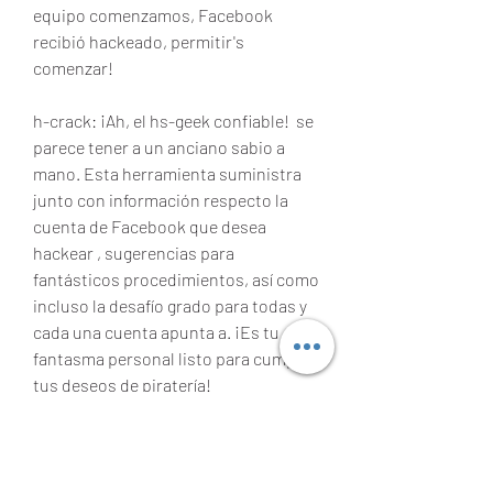
equipo comenzamos, Facebook 
recibió hackeado, permitir's 
comenzar!
h-crack: ¡Ah, el hs-geek confiable!  se 
parece tener a un anciano sabio a 
mano. Esta herramienta suministra 
junto con información respecto la 
cuenta de Facebook que desea 
hackear , sugerencias para 
fantásticos procedimientos, así como 
incluso la desafío grado para todas y 
cada una cuenta apunta a. ¡Es tu 
fantasma personal listo para cumplir 
tus deseos de piratería!
hs-geek: prepárate dado que hs-geek 
definitivamente soplar tu 
pensamientos! Esta herramienta 