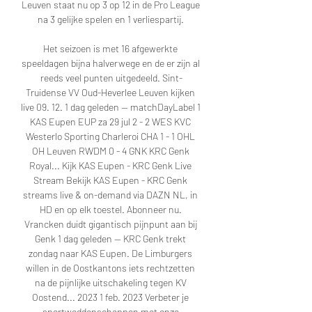
Leuven staat nu op 3 op 12 in de Pro League 
na 3 gelijke spelen en 1 verliespartij. 

Het seizoen is met 16 afgewerkte 
speeldagen bijna halverwege en de er zijn al 
reeds veel punten uitgedeeld. Sint-
Truidense VV Oud-Heverlee Leuven kijken 
live 09. 12. 1 dag geleden — matchDayLabel 1 
KAS Eupen EUP za 29 jul 2 - 2 WES KVC 
Westerlo Sporting Charleroi CHA 1 - 1 OHL 
OH Leuven RWDM 0 - 4 GNK KRC Genk 
Royal... Kijk KAS Eupen - KRC Genk Live 
Stream Bekijk KAS Eupen - KRC Genk 
streams live & on-demand via DAZN NL, in 
HD en op elk toestel. Abonneer nu. 
Vrancken duidt gigantisch pijnpunt aan bij 
Genk 1 dag geleden — KRC Genk trekt 
zondag naar KAS Eupen. De Limburgers 
willen in de Oostkantons iets rechtzetten 
na de pijnlijke uitschakeling tegen KV 
Oostend... 2023 1 feb. 2023 Verbeter je 
sportweddenschappen met onze 