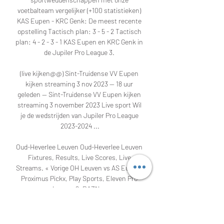
voetbalteam vergelijker (+100 statistieken) 
KAS Eupen - KRC Genk: De meest recente 
opstelling Tactisch plan: 3 - 5 - 2 Tactisch 
plan: 4 - 2 - 3 - 1 KAS Eupen en KRC Genk in 
de Jupiler Pro League 3. 

(live kijken@@) Sint-Truidense VV Eupen 
kijken streaming 3 nov 2023 — 18 uur 
geleden — Sint-Truidense VV Eupen kijken 
streaming 3 november 2023 Live sport Wil 
je de wedstrijden van Jupiler Pro League 
2023-2024 ...

Oud-Heverlee Leuven Oud-Heverlee Leuven 
Fixtures, Results, Live Scores, Live 
Streams. « Vorige OH Leuven vs AS Eupen · 
Proximus Pickx, Play Sports, Eleven Pro 
League 2, DAZN ...

En dus wil OH Leuven tijdens deze match 
opnieuw aanknopen met de overwinning. 