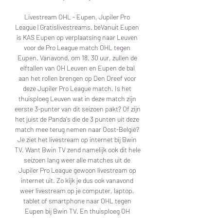
Livestream OHL - Eupen, Jupiler Pro 
League | Gratislivestreams. beVanuit Eupen 
is KAS Eupen op verplaatsing naar Leuven 
voor de Pro League match OHL tegen 
Eupen. Vanavond, om 18. 30 uur, zullen de 
elftallen van OH Leuven en Eupen de bal 
aan het rollen brengen op Den Dreef voor 
deze Jupiler Pro League match. Is het 
thuisploeg Leuven wat in deze match zijn 
eerste 3-punter van dit seizoen pakt? Of zijn 
het juist de Panda's die de 3 punten uit deze 
match mee terug nemen naar Oost-België? 
Je ziet het livestream op internet bij Bwin 
TV. Want Bwin TV zend namelijk ook dit hele 
seizoen lang weer alle matches uit de 
Jupiler Pro League gewoon livestream op 
internet uit. Zo kijk je dus ook vanavond 
weer livestream op je computer, laptop, 
tablet of smartphone naar OHL tegen 
Eupen bij Bwin TV. En thuisploeg OH 