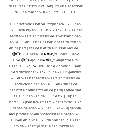
the First Division A of Belgium on December 
26. The match will kick off 15:00 UTC.

Build software better, togetherKAS Eupen 
KRC Genk kijken live 10/12/2023 Het was het 
eerste weerzien tussen de landskampioen 
en KRC Genk sinds de beruchte titelmatch 
en de partij stelde niet teleur. Man van de... 
🔴📺STREAMING=►📲👉Eupen - Genk 
Live 🔴📺KijkEn=►📲👉Belgische Pro 
League 2023-24 Live Cercle Antwerp kijken 
live 9 december 2023 Online 21 uur geleden 
— Het was het eerste weerzien tussen de 
landskampioen en KRC Genk sinds de 
beruchte titelmatch en de partij stelde niet 
teleur. Man van de... [Live tv<] Eupen 
Kortrijk kijken live stream 2 december 2023 
8 dagen geleden — 26 feb 2021 — Bij gebrek 
aan professionele broadcaster sloegen KAS 
Eupen en KAA GENT de handen in elkaar 
om de wedstrijd met eigen middelen... 
