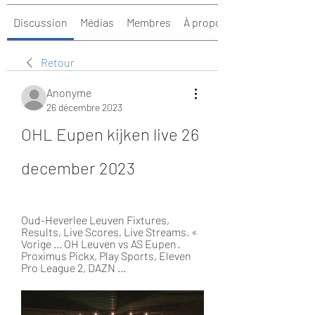
Discussion
Médias
Membres
À propos
Retour
Anonyme
26 décembre 2023
OHL Eupen kijken live 26 
december 2023
Oud-Heverlee Leuven Fixtures, 
Results, Live Scores, Live Streams. « 
Vorige ... OH Leuven vs AS Eupen · 
Proximus Pickx, Play Sports, Eleven 
Pro League 2, DAZN ...