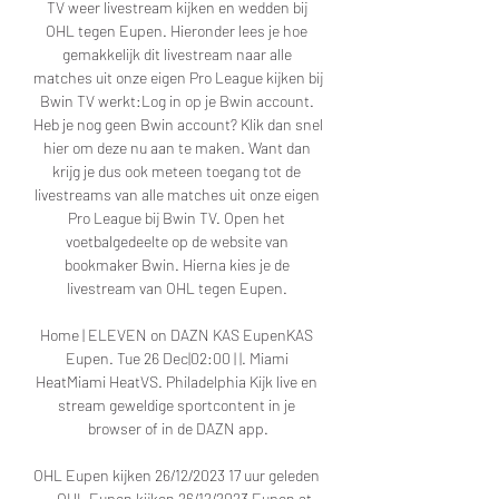
TV weer livestream kijken en wedden bij 
OHL tegen Eupen. Hieronder lees je hoe 
gemakkelijk dit livestream naar alle 
matches uit onze eigen Pro League kijken bij 
Bwin TV werkt:Log in op je Bwin account. 
Heb je nog geen Bwin account? Klik dan snel 
hier om deze nu aan te maken. Want dan 
krijg je dus ook meteen toegang tot de 
livestreams van alle matches uit onze eigen 
Pro League bij Bwin TV. Open het 
voetbalgedeelte op de website van 
bookmaker Bwin. Hierna kies je de 
livestream van OHL tegen Eupen. 

Home | ELEVEN on DAZN KAS EupenKAS 
Eupen. Tue 26 Dec|02:00 | |. Miami 
HeatMiami HeatVS. Philadelphia Kijk live en 
stream geweldige sportcontent in je 
browser of in de DAZN app.

OHL Eupen kijken 26/12/2023 17 uur geleden 
— OHL Eupen kijken 26/12/2023 Eupen at 