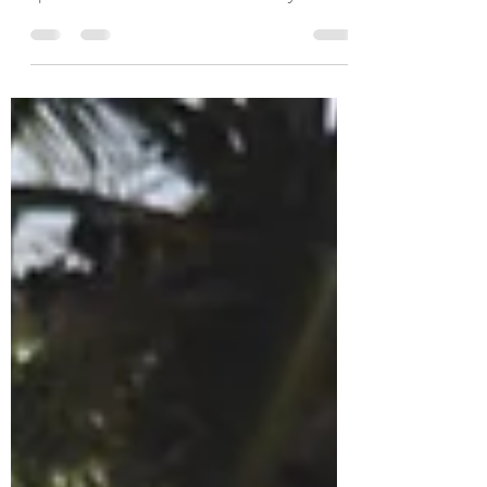
Saison 2020-2021
L’école de surf reprends ces activités à partir
du 23 septembre 2020 sur la Plage gros sable
spot de surf du helleux a st Anne . Plage...