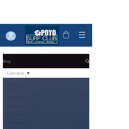
Blog
Calendrier
Tous les
posts
News Club
Bodyboard
Compétition
Manifestation