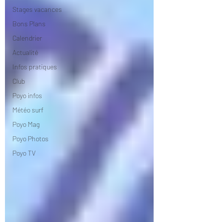
Stages vacances
Bons Plans
Calendrier
Actualité
Infos pratiques
Club
Poyo infos
Météo surf
Poyo Mag
Poyo Photos
Poyo TV