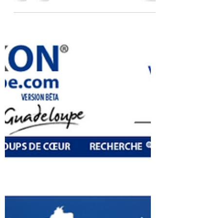
#comitédenatationdelaguadeloupe
#natationguadeloupe