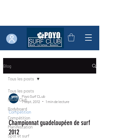
Blog
Tous les posts
Tous les posts
Poyo Surf CLub
News Club
7 sept. 2012
1 min de lecture
Bodyboard
Compétition
Compétition
Championnat guadeloupéen de surf
Manifestation
2012
Spot et surf