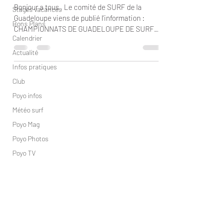
Bonjour a tous , Le comité de SURF de la
Stages vacances
Guadeloupe viens de publié l’information :
Bons Plans
CHAMPIONNATS DE GUADELOUPE DE SURF
Calendrier
2012 ILS SE...
Actualité
Infos pratiques
Club
Poyo infos
Météo surf
Poyo Mag
Poyo Photos
Poyo TV