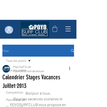
Post
Tous les posts
Poyo Surf CLub
Tous les posts
11 juin 2013
1 min de lecture
Calendrier Stages Vacances
News Club
Juillet 2013
Bodyboard
Compétition
Bonjour à tous,
Pour les vacances scolaires le 
Manifestation
POYOSURFCLUB vous propose en 