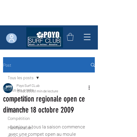
Post
Tous les posts
Poyo Surf CLub
Tous les posts
13 oct. 2009
1 min de lecture
competition regionale open ce
News Club
dimanche 18 octobre 2009
Bodyboard
Compétition
  bonjour a tous la saison commence 
Manifestation
avec une compet open au moule 