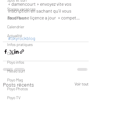
Spot et surf
« damencourt » envoyez vite vos 
Stages vacances
inscription en sachant qu’il vous 
faudra une liçence a jour  » compet…
Bons Plans
Calendrier
Actualité
#Skyrockblog
Infos pratiques
Club
Poyo infos
Météo surf
Poyo Mag
Posts récents
Voir tout
Poyo Photos
Poyo TV