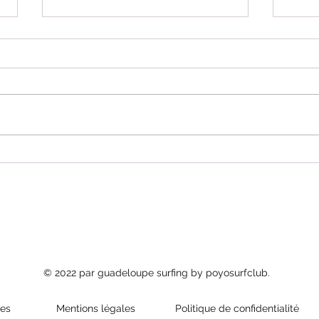
Timoun tour 2026 « film »
Les Sa
© 2022 par guadeloupe surfing by poyosurfclub.
ies
Mentions légales
Politique de confidentialité