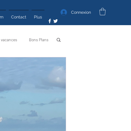
Connexion
um
Contact
Plus
 vacances
Bons Plans
Poyo Photos
Poyo TV