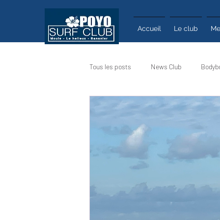
Accueil
Le club
Me
Tous les posts
News Club
Bodyb
Calendrier
Actualité
Infos