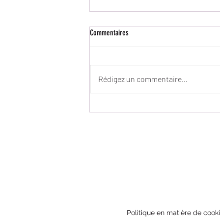
Commentaires
Rédigez un commentaire...
🏄 Le recyclage PSE1 : une journée
essentielle au service de la sécurité
Politique en matière de cook