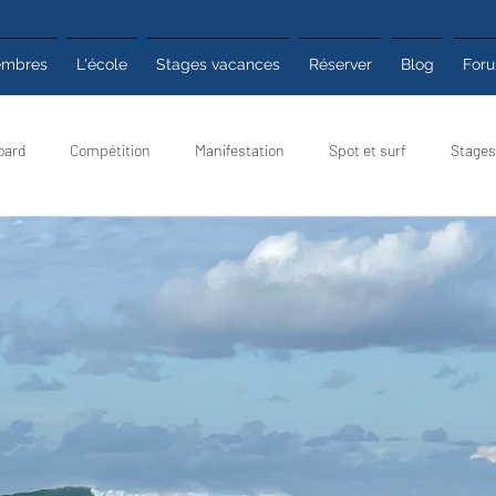
mbres
L'école
Stages vacances
Réserver
Blog
For
oard
Compétition
Manifestation
Spot et surf
Stages
 pratiques
Club
Poyo infos
Météo surf
Poyo Mag