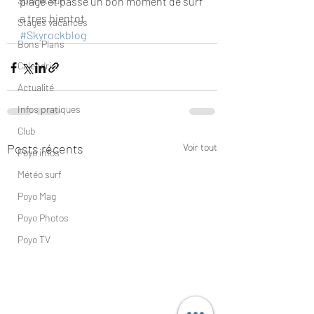
Spot et surf
plage et passé un bon moment de surf 
a tres bientot
Stages vacances
#Skyrockblog
Bons Plans
Calendrier
Actualité
Infos pratiques
Club
Posts récents
Voir tout
Poyo infos
Météo surf
Poyo Mag
Poyo Photos
Poyo TV