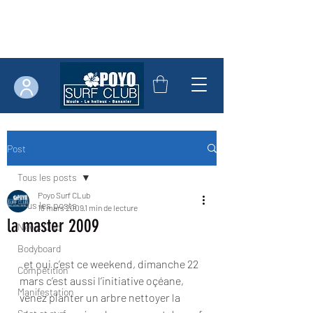
Post
Tous les posts
Poyo Surf CLub
Tous les posts
18 mars 2009
1 min de lecture
la master 2009
News Club
Bodyboard
  et oui c’est ce weekend, dimanche 22 
Compétition
mars c’est aussi l’initiative oçéane, 
Manifestation
venez planter un arbre nettoyer la 