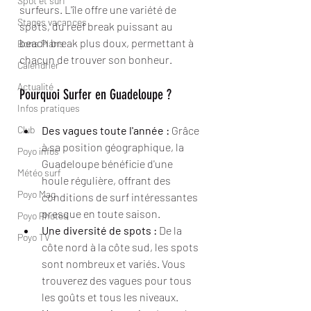
Spot et surf
surfeurs. L'île offre une variété de 
Stages vacances
spots, du reef break puissant au 
beach break plus doux, permettant à 
Bons Plans
chacun de trouver son bonheur.
Calendrier
Actualité
Pourquoi Surfer en Guadeloupe ?
Infos pratiques
Club
Des vagues toute l'année :
 Grâce 
à sa position géographique, la 
Poyo infos
Guadeloupe bénéficie d'une 
Météo surf
houle régulière, offrant des 
Poyo Mag
conditions de surf intéressantes 
presque en toute saison.
Poyo Photos
Une diversité de spots :
 De la 
Poyo TV
côte nord à la côte sud, les spots 
sont nombreux et variés. Vous 
trouverez des vagues pour tous 
les goûts et tous les niveaux.