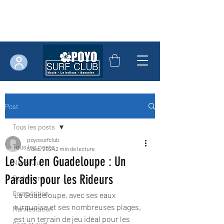
Post
Tous les posts
poyosurfclub
Tous les posts
5 déc. 2024
2 min de lecture
Le Surf en Guadeloupe : Un
News Club
Paradis pour les Rideurs
Bodyboard
Compétition
La Guadeloupe, avec ses eaux 
turquoise et ses nombreuses plages, 
Manifestation
est un terrain de jeu idéal pour les 