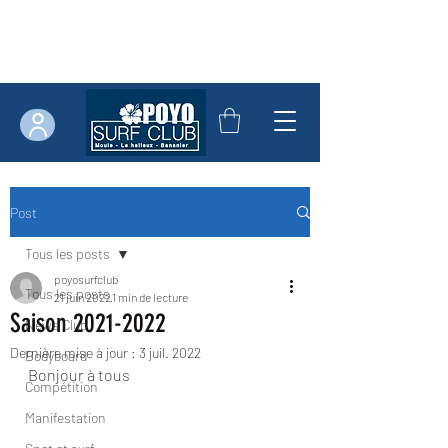
Post
Tous les posts
poyosurfclub
Tous les posts
21 juin 2022
1 min de lecture
Saison 2021-2022
News Club
Dernière mise à jour :
3 juil. 2022
Bodyboard
Bonjour à tous 
Compétition
Manifestation