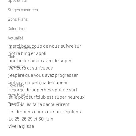
Spot et surf
Stages vacances
Bons Plans
Calendrier
Actualité
merci beaucoup de nous suivre sur 
Infos pratiques
notre blog et appli 
Club
une belle saison avec de super 
Poyo infos
surfeurs et surfeuses 
j’espère que vous avez progresser 
Météo surf
nôtre archipel guadeloupéen 
Poyo Mag
regorge de superbes spot de surf 
Poyo Photos
et le poyosurfclub est super heureux 
Poyo TV
de vous les faire découvrirent 
les derniers cours de surf réguliers 
Le 25 ,26,29 et 30  juin 
vive la glisse 