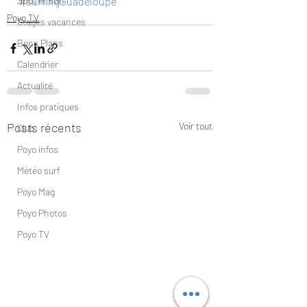
Spot et surf
#surfingGuadeloupe
Poyo TV
Stages vacances
Bons Plans
Calendrier
Actualité
Infos pratiques
Posts récents
Voir tout
Club
Poyo infos
Météo surf
Poyo Mag
Poyo Photos
Poyo TV