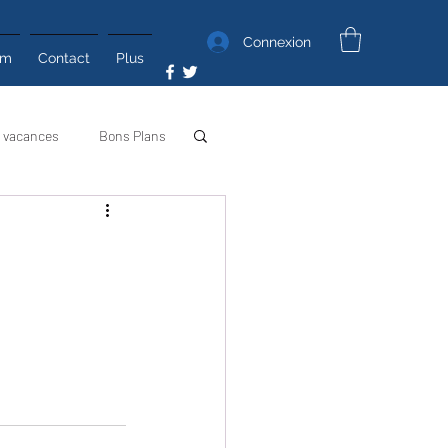
Connexion
um
Contact
Plus
 vacances
Bons Plans
Poyo Photos
Poyo TV