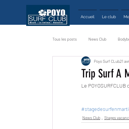
Accueil
Le club
Me
Tous les posts
News Club
Bodyb
Poyo Surf CLub
21 av
Calendrier
Actualité
Infos
Trip Surf A 
Le POYOSURFCLUB org
#stagedesurfenmarti
News Club
Stages vacan