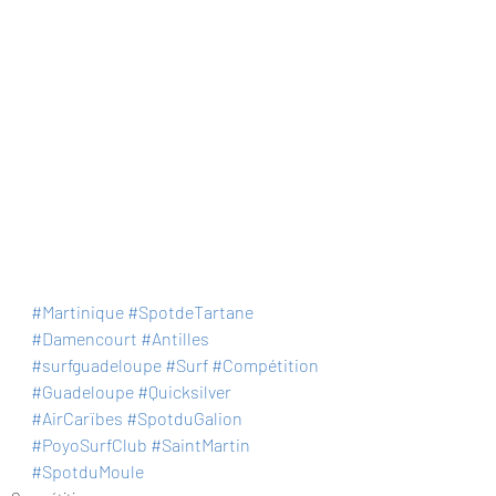
#Martinique
#SpotdeTartane
#Damencourt
#Antilles
#surfguadeloupe
#Surf
#Compétition
#Guadeloupe
#Quicksilver
#AirCarïbes
#SpotduGalion
#PoyoSurfClub
#SaintMartin
#SpotduMoule