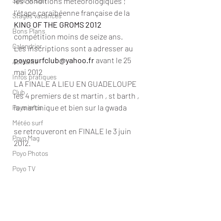
Spot et surf
les conditions météorologiques ; 
l’étape caraibéenne française de la 
Stages vacances
KING OF THE GROMS 2012
Bons Plans
compétition moins de seize ans.
Calendrier
Les inscriptions sont a adresser au 
poyosurfclub@yahoo.fr
 avant le 25 
Actualité
mai 2012
Infos pratiques
LA FINALE A LIEU EN GUADELOUPE
Club
les 4 premiers de st martin , st barth , 
la martinique et bien sur la gwada
Poyo infos
Météo surf
se retrouveront en FINALE le 3 juin 
Poyo Mag
2012.
Poyo Photos
Poyo TV