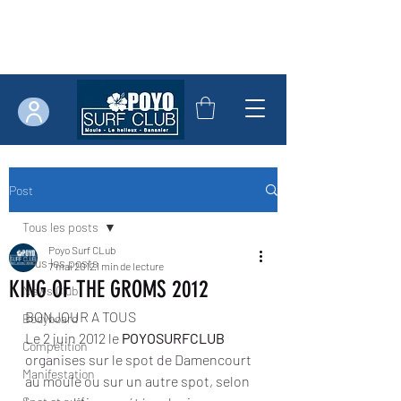
Post
Tous les posts
Poyo Surf CLub
Tous les posts
7 mai 2012
1 min de lecture
KING OF THE GROMS 2012
News Club
BONJOUR A TOUS
Bodyboard
Le 2 juin 2012 le 
POYOSURFCLUB
Compétition
organises sur le spot de Damencourt 
Manifestation
au moule ou sur un autre spot, selon 