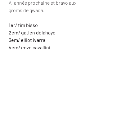
A l’année prochaine et bravo aux 
groms de gwada.
1er/ tim bisso
2em/ gatien delahaye
3em/ elliot ivarra
4em/ enzo cavallini