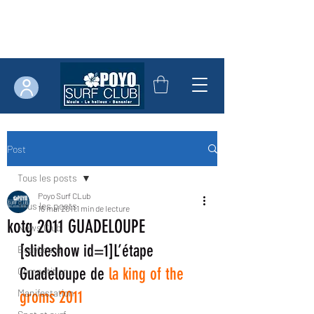
Post
Tous les posts
Poyo Surf CLub
Tous les posts
16 mai 2011
1 min de lecture
kotg 2011 GUADELOUPE
News Club
[slideshow id=1]L’étape 
Bodyboard
Guadeloupe de
 la king of the 
Compétition
Manifestation
groms 2011