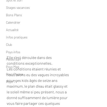
Spot et surf
Stages vacances
Bons Plans
Calendrier
Actualité
Infos pratiques
Club
Poyo infos
Elle s’est déroulée dans des 
Météo surf
conditions exceptionnelles.
Poyo Mag
Les conditions étaient réunies et 
Poyo Photos
nous avons eu des vagues incroyables 
pour ces kids âgés de seize ans 
Poyo TV
maximum, le plan d’eau était glassy et 
le soleil même si peu présent, nous a 
donné suffisamment de lumière pour 
vous faire partager ces quelques 