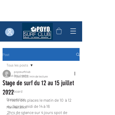
Post
Tous les posts
poyosurfclub
Tous les posts
11 juil. 2022
1 min de lecture
Stage de surf du 12 au 15 juillet
News Club
2022
Bodyboard
Compétition
Il reste des places le matin de 10  à 12  
ou l’après-midi de 14 à 16 
Manifestation
2hrs de séance sur 4 jours spot de 