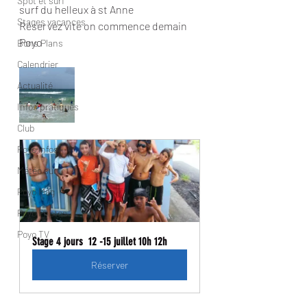
Spot et surf
surf du helleux à st Anne 
Stages vacances
Réservez vite on commence demain 
Poyo
Bons Plans
Calendrier
Actualité
Infos pratiques
Club
Poyo infos
Météo surf
Poyo Mag
Poyo Photos
Poyo TV
Stage 4 jours  12 -15 juillet 10h 12h
Réserver