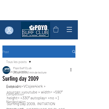
Post
Tous les posts
Poyo Surf CLub
Tous les posts
28 juin 2009
1 min de lecture
Surfing day 2009
News Club
[vsw id= »VCsjee4ixrk » 
Bodyboard
source= »youtube » width= »590″ 
Compétition
height= »330″ autoplay= »no »]
Manifestation
Surfing Day 2009,  INITIATION 