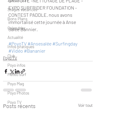
Spot et surf
GRATUITE -NETTOYAGE DE PLAGE -
EXPO SURFRIDER FOUNDATION -
Stages vacances
CONTEST PADDLE. nous avons 
Bons Plans
immortalisé cette journée à Anse 
Calendrier
Salée Bannier.
Actualité
#PoyoTV
#Ansesalée
#Surfingday
Infos pratiques
#Vidéo
#Bananier
Club
Poyo TV
Poyo infos
Météo surf
Poyo Mag
Poyo Photos
Poyo TV
Posts récents
Voir tout