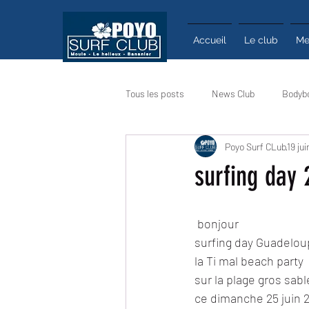
Accueil
Le club
Me
Tous les posts
News Club
Bodyb
Poyo Surf CLub
19 jui
Calendrier
Actualité
Infos
surfing day 
 bonjour
surfing day Guadelou
la Ti mal beach party
sur la plage gros sabl
ce dimanche 25 juin 