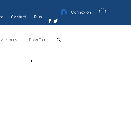
Connexion
um
Contact
Plus
 vacances
Bons Plans
Poyo Photos
Poyo TV