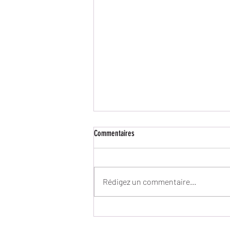
Commentaires
Rédigez un commentaire...
🏄 Le recyclage PSE1 : une journée
essentielle au service de la sécurité