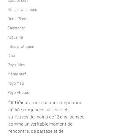
Spot et surf
Stages vacances
Bons Plans
Calendrier
Actualité
Infos pratiques
Club
Poyo infos
Météo surf
Poyo Mag
Poyo Photos
Poyo TV
La Timoun Tour est une compétition 
dédiée aux jeunes surfeurs et 
surfeuses de moins de 12 ans, pensée 
comme un véritable moment de 
rencontre, de partage et de 