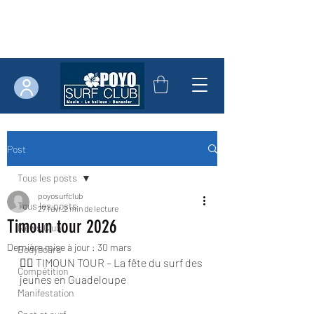
Post
Tous les posts
poyosurfclub
Tous les posts
27 févr.
2 min de lecture
Timoun tour 2026
News Club
Dernière mise à jour :
30 mars
Bodyboard
🏄‍♀️ TIMOUN TOUR – La fête du surf des 
Compétition
jeunes en Guadeloupe
Manifestation