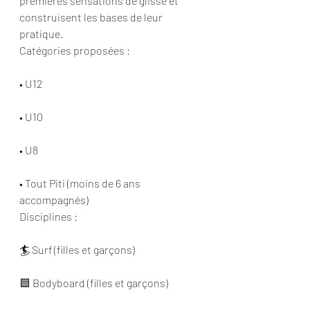
premières sensations de glisse et 
construisent les bases de leur 
pratique.
Catégories proposées :
• U12
• U10
• U8
• Tout Piti (moins de 6 ans 
accompagnés)
Disciplines :
🏄 Surf (filles et garçons)
🟦 Bodyboard (filles et garçons)