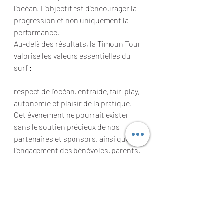
l’océan. L’objectif est d’encourager la 
progression et non uniquement la 
performance.
Au-delà des résultats, la Timoun Tour 
valorise les valeurs essentielles du 
surf :
respect de l’océan, entraide, fair-play, 
autonomie et plaisir de la pratique.
Cet événement ne pourrait exister 
sans le soutien précieux de nos 
partenaires et sponsors, ainsi que 
l’engagement des bénévoles, parents, 
éducateurs et passionnés qui 
accompagnent les jeunes tout au long 
de l’aventure.
La Timoun Tour, c’est avant tout une 
célébration de la nouvelle génération 